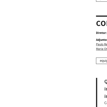
CO
Diretor:
Adjunto
Paulo Re
Maria Ot
equi
Q
i
i
C