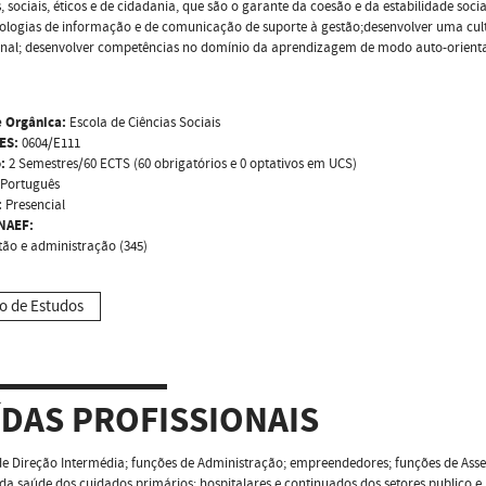
s, sociais, éticos e de cidadania, que são o garante da coesão e da estabilidade so
ologias de informação e de comunicação de suporte à gestão;desenvolver uma cult
ional; desenvolver competências no domínio da aprendizagem de modo auto-orien
 Orgânica:
Escola de Ciências Sociais
ES:
0604/E111
:
2 Semestres/60 ECTS (60 obrigatórios e 0 optativos em UCS)
Português
:
Presencial
NAEF:
tão e administração (345)
o de Estudos
ÍDAS PROFISSIONAIS
e Direção Intermédia; funções de Administração; empreendedores; funções de Asse
da saúde dos cuidados primários; hospitalares e continuados dos setores publico e