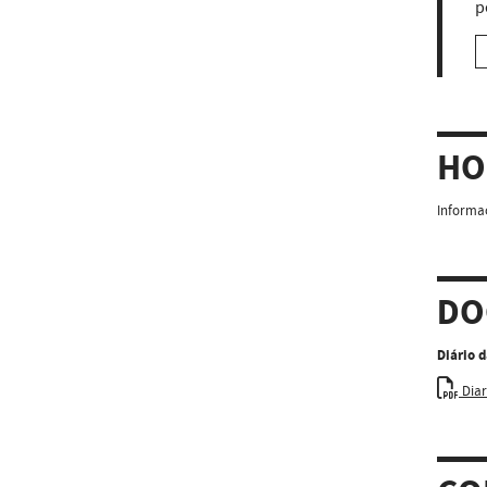
p
HO
Informaç
DO
Diário 
Diar