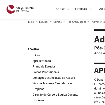
SOBRE
ESTUDAR
INVE
Início
Estudar
Cursos
Pós-Graduações
Administra
Ad
Pós-
Voltar
Ano Le
Início
Apresentação
Plano de Estudos
AP
Saídas Profissionais
Condições Específicas de Acesso
O Depar
Vias de Acesso e Candidaturas
I.P. co
domínios
Propinas
alunos d
Direção de Curso e Equipa Docente
situaçõe
Horários
e/ou inc