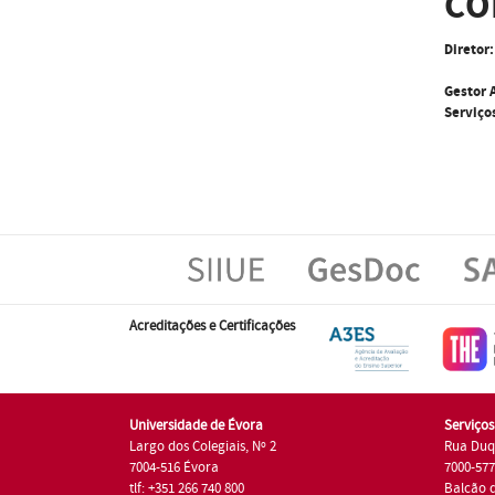
CO
Diretor:
Gestor 
Serviço
Acreditações e Certificações
Universidade de Évora
Serviço
Largo dos Colegiais, Nº 2
Rua Duq
7004-516 Évora
7000-57
tlf: +351 266 740 800
Balcão 