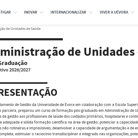
STIGAR
INOVAR
INTERNACIONALIZAR
VIVER A UÉVORA
ção de Unidades de Saúde
ministração de Unidades
Graduação
tivo 2026/2027
RESENTAÇÃO
tamento de Gestão da Universidade de Évora em colaboração com a Escola Superi
mo parceira, preparou um curso de formação pós-graduado em Administração de U
 da gestão aos profissionais de saúde dos cuidados primários, hospitalares e cont
e adequada e sólida formação científica na área de gestão; potenciar a capacidad
s não rotineiras e imprevisíveis; desenvolver a capacidade de argumentação e de e
ompleta; estimular o raciocínio transdisciplinar e integrado nas organizações, pot