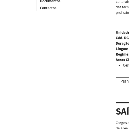
Documentos
culturai
das tecn
Contactos
profiss
Unidade
Cód. DG
Duração
Língua:
Regime
Áreas C
Ges
Plan
SA
Cargos d
da área 