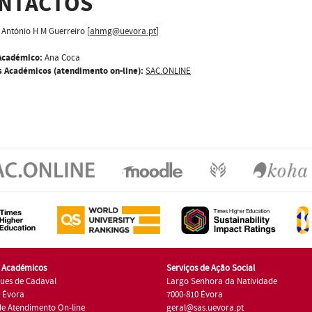
NTACTOS
António H M Guerreiro [
ahmg@uevora.pt
]
Académico:
Ana Coca
s Académicos (atendimento on-line):
SAC.ONLINE
s Académicos
Serviços de Ação Social
ues de Cadaval
Largo Senhora da Natividade
7 Évora
7000-810 Évora
de Atendimento On-line
geral@sas.uevora.pt