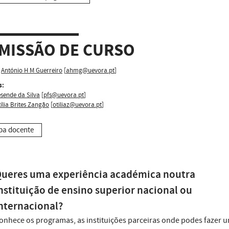
MISSÃO DE CURSO
António H M Guerreiro
[
ahmg@uevora.pt
]
s:
sende da Silva
[
pfs@uevora.pt
]
ília Brites Zangão
[
otiliaz@uevora.pt
]
pa docente
ueres uma experiência académica noutra
nstituição de ensino superior nacional ou
nternacional?
onhece os programas, as instituições parceiras onde podes fazer 