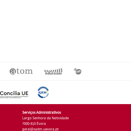
Serviços Administrativos
Largo Senhora da Natividade
7000-810 Évora
geral@sadm.uevora.pt