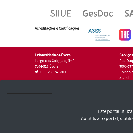
Acreditações e Certificações
Universidade de Évora
Serviço
Largo dos Colegiais, Nº 2
Rua Duq
7004-516 Évora
7000-57
tlf: +351 266 740 800
Balcão 
atendim
tlf.: +35
Universidade de Évora © 2026
Este portal utili
Consulte os Termos e Condições e Política de Privacidade
Declaração de Acessibilidade
Ao utilizar o portal, o u