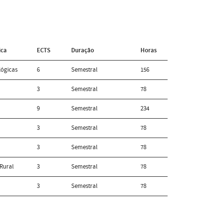
ica
ECTS
Duração
Horas
lógicas
6
Semestral
156
3
Semestral
78
9
Semestral
234
3
Semestral
78
3
Semestral
78
Rural
3
Semestral
78
3
Semestral
78