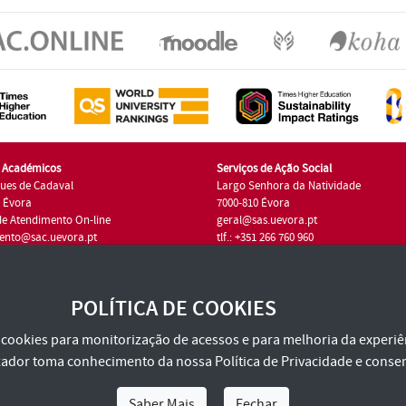
s Académicos
Serviços de Ação Social
ues de Cadaval
Largo Senhora da Natividade
7 Évora
7000-810 Évora
de Atendimento On-line
geral@sas.uevora.pt
ento@sac.uevora.pt
tlf.: +351 266 760 960
1 266 760 220
POLÍTICA DE COOKIES
za cookies para monitorização de acessos e para melhoria da experiên
tilizador toma conhecimento da nossa
Política de Privacidade
e consen
Saber Mais
Fechar