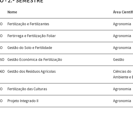
O - 2.º SEMESTRE
Nome
Área Científ
2O
Fertilização e Fertilizantes
Agronomia
3O
Fertirrega e Fertilização Foliar
Agronomia
4O
Gestão do Solo e Fertilidade
Agronomia
05O
Gestão Económica da Fertilização
Gestão
06O
Gestão dos Resíduos Agrícolas
Ciências do
Ambiente e 
7O
Fertilização das Culturas
Agronomia
8O
Projeto Integrado II
Agronomia