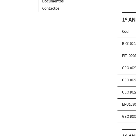
Documentos
Contactos
1º AN
Cód.
BIO1029
FIT1029
GEO102
GEO102
GEO102
ERU103
GEO103