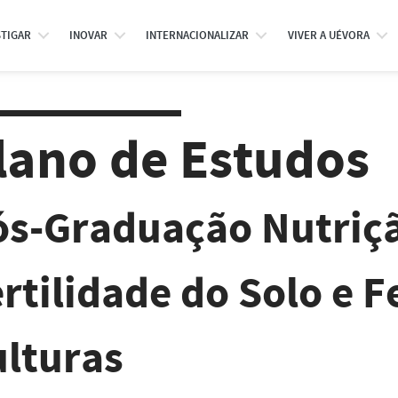
STIGAR
INOVAR
INTERNACIONALIZAR
VIVER A UÉVORA
lano de Estudos
ós-Graduação Nutriçã
rtilidade do Solo e F
ulturas