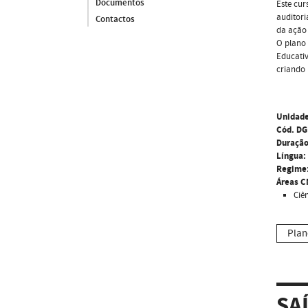
Documentos
Este cu
auditori
Contactos
da ação 
O plano 
Educativ
criando 
Unidade
Cód. DG
Duração
Língua:
Regime
Áreas C
Ciê
Plan
SA