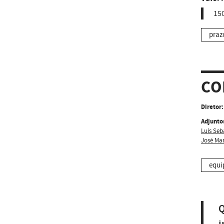
150
praz
CO
Diretor:
Adjunto
Luís Seb
José Ma
equi
Q