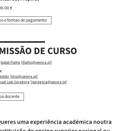
0.00 €
os e formas de pagamento
MISSÃO DE CURSO
Isabel Fialho
[
ifialho@uevora.pt
]
s:
astião
[
lmss@uevora.pt
]
nuel Leal Saragoça
[
jsaragoca@uevora.pt
]
pa docente
ueres uma experiência académica noutra