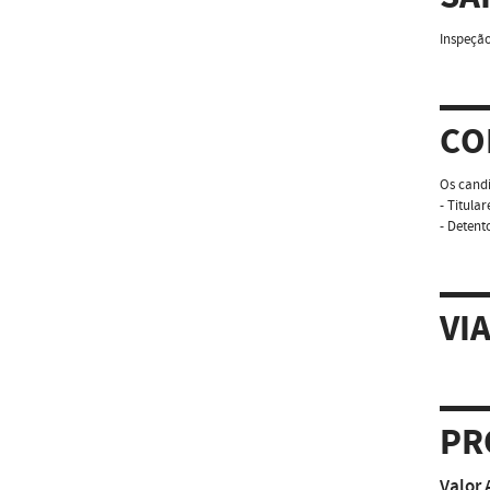
Inspeçã
CO
Os candi
- Titula
- Detent
VI
PR
Valor 