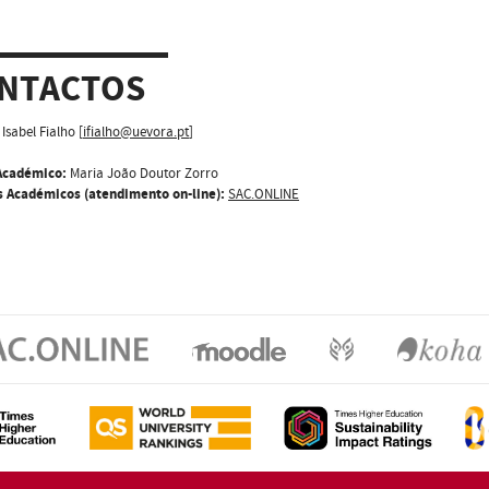
NTACTOS
Isabel Fialho [
ifialho@uevora.pt
]
Académico:
Maria João Doutor Zorro
s Académicos (atendimento on-line):
SAC.ONLINE