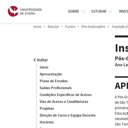
SOBRE
ESTUDAR
INVE
Início
Estudar
Cursos
Pós-Graduações
Inspeção d
In
Pós-
Voltar
Ano Le
Início
Apresentação
Plano de Estudos
AP
Saídas Profissionais
Condições Específicas de Acesso
A Pós-Gr
Vias de Acesso e Candidaturas
de São T
primeira
Propinas
Educação
Direção de Curso e Equipa Docente
necessid
Horários
São Tomé