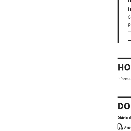
i
i
C
p
HO
Informaç
DO
Diário 
Aviso