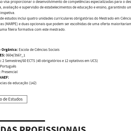
rso visa proporcionar o desenvolvimento de competências especializadas para o 
a, avaliação e supervisão de estabelecimentos de educação e ensino, garantindo um
inspetiva.
de estudos inclui quatro unidades curriculares obrigatórias do Mestrado em Ciênci
as (MARPE) e duas opcionais que podem ser escolhidas de uma oferta maioritariam
uma fileira formativa com este mestrado.
 Orgânica:
Escola de Ciências Sociais
ES:
0604/3567_1
:
2 Semestres/60 ECTS (48 obrigatórios e 12 optativos em UCS)
Português
:
Presencial
NAEF:
ncias da educação (142)
o de Estudos
ÍDAS PROFISSIONAIS