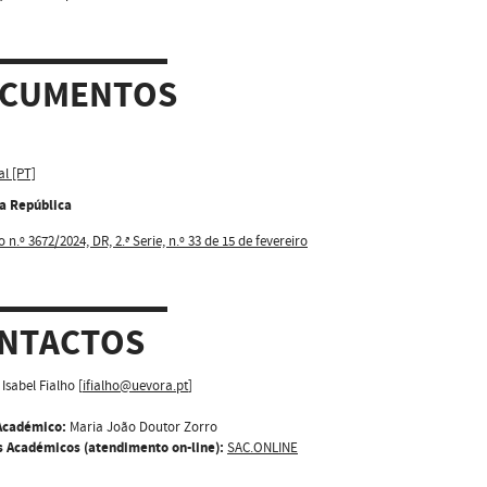
CUMENTOS
al [PT]
da República
 n.º 3672/2024, DR, 2.ª Serie, n.º 33 de 15 de fevereiro
NTACTOS
Isabel Fialho [
ifialho@uevora.pt
]
Académico:
Maria João Doutor Zorro
s Académicos (atendimento on-line):
SAC.ONLINE