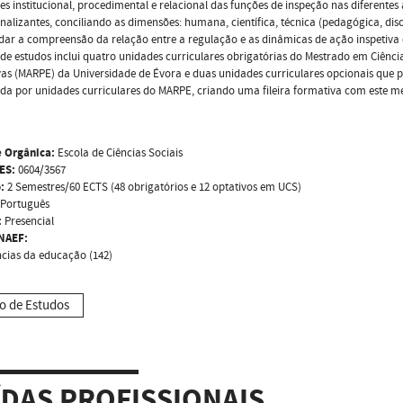
s institucional, procedimental e relacional das funções de inspeção nas diferentes 
onalizantes, conciliando as dimensões: humana, científica, técnica (pedagógica, discip
ar a compreensão da relação entre a regulação e as dinâmicas de ação inspetiva 
de estudos inclui quatro unidades curriculares obrigatórias do Mestrado em Ciênci
as (MARPE) da Universidade de Évora e duas unidades curriculares opcionais que 
ída por unidades curriculares do MARPE, criando uma fileira formativa com este m
 Orgânica:
Escola de Ciências Sociais
ES:
0604/3567
:
2 Semestres/60 ECTS (48 obrigatórios e 12 optativos em UCS)
Português
:
Presencial
NAEF:
ncias da educação (142)
o de Estudos
ÍDAS PROFISSIONAIS