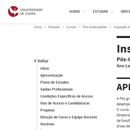
SOBRE
ESTUDAR
INVE
Início
Estudar
Cursos
Pós-Graduações
Inspeção d
In
Pós-
Voltar
Ano Le
Início
Apresentação
Plano de Estudos
AP
Saídas Profissionais
Condições Específicas de Acesso
A Pós-gr
Vias de Acesso e Candidaturas
desempen
O curso 
Propinas
Diretore
Direção de Curso e Equipa Docente
de funçõ
Horários
áreas de