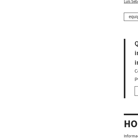
Luís Seb
equi
Q
i
i
C
p
HO
Informaç