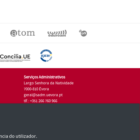
Serviços Administrativos
Largo Senhora da Natividade
7000-810 Évora
geral@sadm.uevora.pt
tlf.: +351 266 760 966
cia do utilizador.