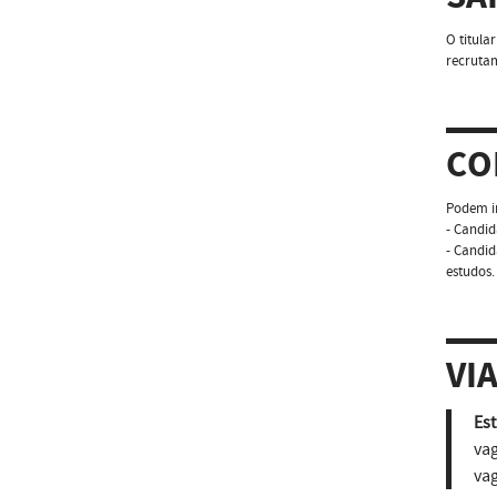
O titula
recruta
CO
Podem in
- Candid
- Candid
estudos.
VI
Est
vag
vag