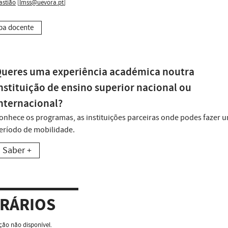
astião
[
lmss@uevora.pt
]
pa docente
ueres uma experiência académica noutra
nstituição de ensino superior nacional ou
nternacional?
onhece os programas, as instituições parceiras onde podes fazer 
eríodo de mobilidade.
Saber +
RÁRIOS
ão não disponível.