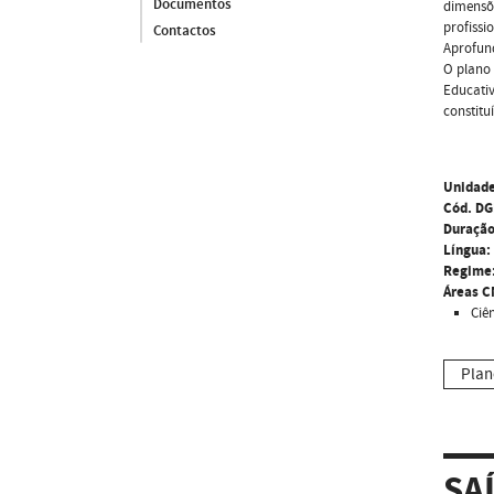
Documentos
dimensõe
profissi
Contactos
Aprofund
O plano 
Educativ
constitu
Unidade
Cód. DG
Duração
Língua:
Regime
Áreas C
Ciê
Plan
SA