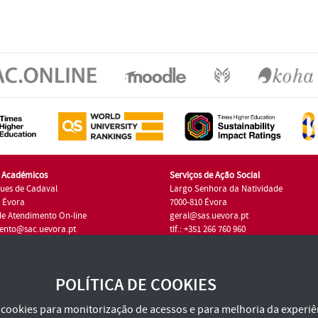
s Académicos
Serviços de Ação Social
ues de Cadaval
Largo Senhora da Natividade
7 Évora
7000-810 Évora
de Atendimento On-line
geral@sas.uevora.pt
ento@sac.uevora.pt
tlf.: +351 266 760 960
1 266 760 220
POLÍTICA DE COOKIES
za cookies para monitorização de acessos e para melhoria da experiên