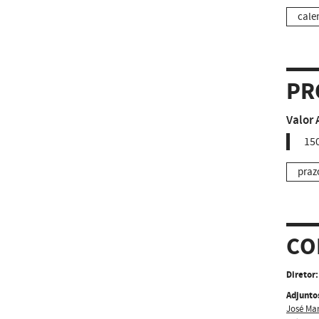
cale
PR
Valor 
150
praz
CO
Diretor:
Adjunto
José Ma