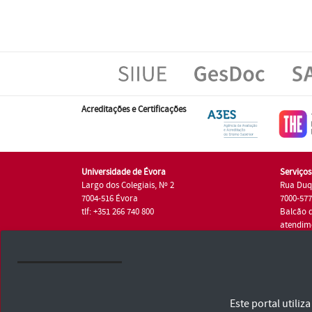
Acreditações e Certificações
Universidade de Évora
Serviço
Largo dos Colegiais, Nº 2
Rua Duq
7004-516 Évora
7000-57
tlf: +351 266 740 800
Balcão 
atendim
tlf.: +35
Universidade de Évora © 2026
Este portal utili
Consulte os Termos e Condições e Política de Privacidade