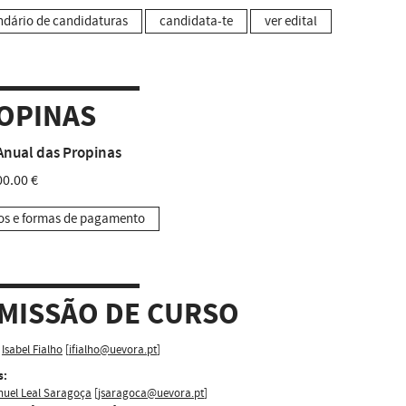
ndário de candidaturas
candidata-te
ver edital
OPINAS
Anual das Propinas
0.00 €
os e formas de pagamento
MISSÃO DE CURSO
Isabel Fialho
[
ifialho@uevora.pt
]
s:
nuel Leal Saragoça
[
jsaragoca@uevora.pt
]