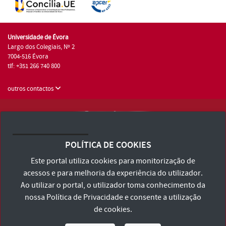
Universidade de Évora
Largo dos Colegiais, Nº 2
7004-516 Évora
tlf: +351 266 740 800
outros contactos
Universidade de Évora © 2026
Consulte os Termos e Condições e Política de Privacidade
POLÍTICA DE COOKIES
Declaração de Acessibilidade
Este portal utiliza cookies para monitorização de
acessos e para melhoria da experiência do utilizador.
Ao utilizar o portal, o utilizador toma conhecimento da
nossa
Política de Privacidade
e consente a utilização
de cookies.