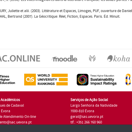
URY, Juliette et alii. (2003). Littérature et Espaces, Limoges, PUF, ouverture de Dani
AL, Bertrand (2007). La Géocritique: Réel, Fiction; Espaces. Paris. Éd. Minuit.
s Académicos
Serviços de Ação Social
ues de Cadaval
Largo Senhora da Natividade
7 Évora
7000-810 Évora
de Atendimento On-line
geral@sas.uevora.pt
ento@sac.uevora.pt
tlf.: +351 266 760 960
1 266 760 220