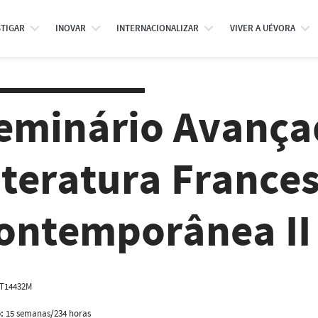
STIGAR
INOVAR
INTERNACIONALIZAR
VIVER A UÉVORA
eminário Avanç
iteratura France
ontemporânea II
T14432M
:
15 semanas/234 horas