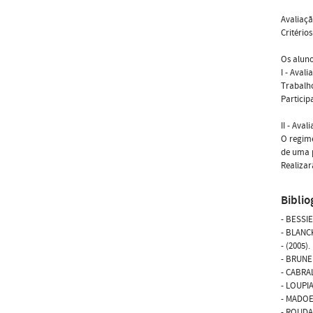
Avaliaç
Critério
Os aluno
I - Aval
Trabalho
Particip
II - Ava
O regime
de uma p
Realizar
Biblio
- BESSIE
- BLANCK
- (2005)
- BRUNEL
- CABRAL,
- LOUPIAC
- MADOEU
- ROUDAUT