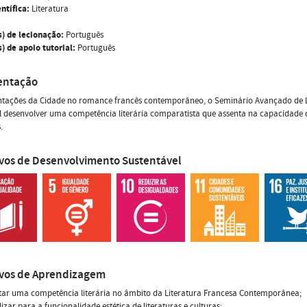
ntífica:
Literatura
s) de lecionação:
Português
) de apoio tutorial:
Português
entação
ntações da Cidade no romance francês contemporâneo, o Seminário Avançado de L
l desenvolver uma competência literária comparatista que assenta na capacidade de 
.
ivos de Desenvolvimento Sustentável
ivos de Aprendizagem
tar uma competência literária no âmbito da Literatura Francesa Contemporânea;
ilizar para a funcionalidade estética de literaturas e culturas;