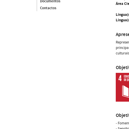
Documentos
Área Cie
Contactos
Língua(
Língua(s
Apres
Represe
principa
culturais
Objet
Objet
- Fomen
- Sensib