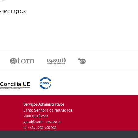
el-Henri Pageaux.
Serviços Administrativos
Largo Senhora da Natividade
7000-810 Évora
geral@sadm.uevora.pt
tlf.: +351 266 760 966