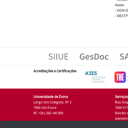
Hatier.
- VION-D
- WESTPH
Acreditações e Certificações
Universidade de Évora
Serviço
Largo dos Colegiais, Nº 2
Rua Duq
7004-516 Évora
7000-57
tlf: +351 266 740 800
Balcão 
atendim
tlf.: +35