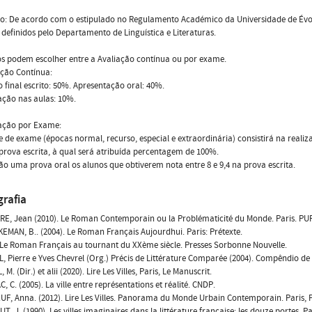
ão: De acordo com o estipulado no Regulamento Académico da Universidade de Évo
s definidos pelo Departamento de Linguística e Literaturas.
s podem escolher entre a Avaliação contínua ou por exame.
iação Contínua:
 final escrito: 50%. Apresentação oral: 40%.
ação nas aulas: 10%.
liação por Exame:
 de exame (épocas normal, recurso, especial e extraordinária) consistirá na reali
rova escrita, à qual será atribuída percentagem de 100%.
ão uma prova oral os alunos que obtiverem nota entre 8 e 9,4 na prova escrita.
grafia
RE, Jean (2010). Le Roman Contemporain ou la Problématicité du Monde. Paris. PUF
EMAN, B.. (2004). Le Roman Français Aujourdhui. Paris: Prétexte.
. Le Roman Français au tournant du XXème siècle. Presses Sorbonne Nouvelle.
, Pierre e Yves Chevrel (Org.) Précis de Littérature Comparée (2004). Compêndio de
 M. (Dir.) et alii (2020). Lire Les Villes, Paris, Le Manuscrit.
, C. (2005). La ville entre représentations et réalité. CNDP.
F, Anna. (2012). Lire Les Villes. Panorama du Monde Urbain Contemporain. Paris, P
, J. (1990). Les villes imaginaires dans la littérature française: les douze portes. Pa