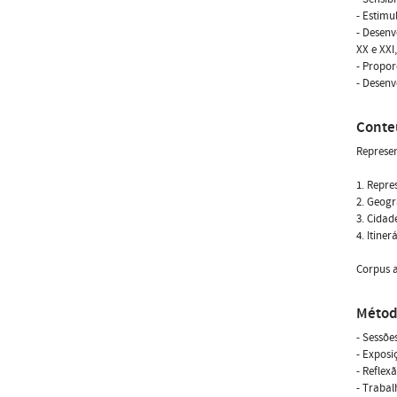
- Estimu
- Desenv
XX e XXI
- Propor
- Desenv
Conte
Represe
1. Repr
2. Geogr
3. Cidad
4. Itine
Corpus a
Métod
- Sessõe
- Exposi
- Reflex
- Trabal