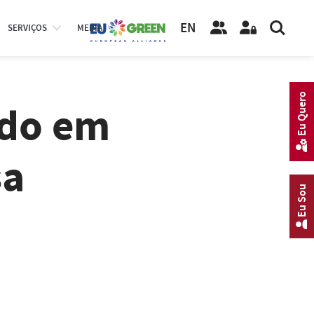
EN
SERVIÇOS
MEDIA
Eu Quero
ado em
sa
Eu Sou