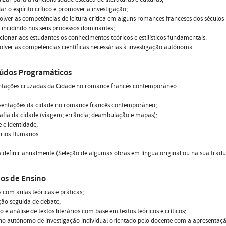
lar o espírito crítico e promover a investigação;
olver as competências de leitura crítica em alguns romances franceses dos séculos
, incidindo nos seus processos dominantes;
cionar aos estudantes os conhecimentos teóricos e estilísticos fundamentais.
olver as competências científicas necessárias à investigação autónoma.
údos Programáticos
ntações cruzadas da Cidade no romance francês contemporâneo
esentações da cidade no romance francês contemporâneo;
afia da cidade (viagem; errância; deambulação e mapas);
e e identidade;
rários Humanos.
 definir anualmente (Seleção de algumas obras em língua original ou na sua tradu
os de Ensino
s com aulas teóricas e práticas;
ção seguida de debate;
ão e análise de textos literários com base em textos teóricos e críticos;
ho autónomo de investigação individual orientado pelo docente com a apresentaçã