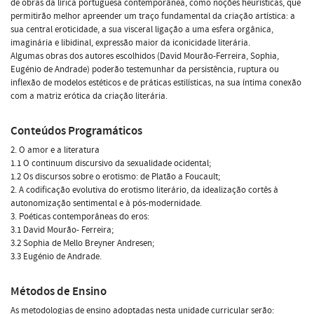
de obras da lírica portuguesa contemporânea, como noções heurísticas, que
permitirão melhor apreender um traço fundamental da criação artística: a
sua central eroticidade, a sua visceral ligação a uma esfera orgânica,
imaginária e libidinal, expressão maior da iconicidade literária.
Algumas obras dos autores escolhidos (David Mourão-Ferreira, Sophia,
Eugénio de Andrade) poderão testemunhar da persistência, ruptura ou
inflexão de modelos estéticos e de práticas estilísticas, na sua íntima conexão
com a matriz erótica da criação literária.
Conteúdos Programáticos
2. O amor e a literatura
1.1 O continuum discursivo da sexualidade ocidental;
1.2 Os discursos sobre o erotismo: de Platão a Foucault;
2. A codificação evolutiva do erotismo literário, da idealização cortês à
autonomização sentimental e à pós-modernidade.
3. Poéticas contemporâneas do eros:
3.1 David Mourão- Ferreira;
3.2 Sophia de Mello Breyner Andresen;
3.3 Eugénio de Andrade.
Métodos de Ensino
As metodologias de ensino adoptadas nesta unidade curricular serão: