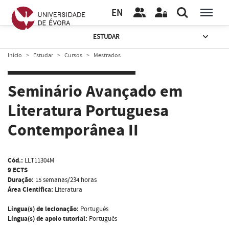
EN
ESTUDAR
Início
Estudar
Cursos
Mestrados
Seminário Avançado em
Literatura Portuguesa
Contemporânea II
Cód.:
LLT11304M
9 ECTS
Duração:
15 semanas/234 horas
Área Científica:
Literatura
Língua(s) de lecionação:
Português
Língua(s) de apoio tutorial:
Português