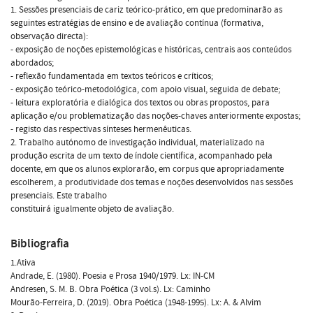
1. Sessões presenciais de cariz teórico-prático, em que predominarão as
seguintes estratégias de ensino e de avaliação contínua (formativa,
observação directa):
- exposição de noções epistemológicas e históricas, centrais aos conteúdos
abordados;
- reflexão fundamentada em textos teóricos e críticos;
- exposição teórico-metodológica, com apoio visual, seguida de debate;
- leitura exploratória e dialógica dos textos ou obras propostos, para
aplicação e/ou problematização das noções-chaves anteriormente expostas;
- registo das respectivas sínteses hermenêuticas.
2. Trabalho autónomo de investigação individual, materializado na
produção escrita de um texto de índole científica, acompanhado pela
docente, em que os alunos explorarão, em corpus que apropriadamente
escolherem, a produtividade dos temas e noções desenvolvidos nas sessões
presenciais. Este trabalho
constituirá igualmente objeto de avaliação.
Bibliografia
1.Ativa
Andrade, E. (1980). Poesia e Prosa 1940/1979. Lx: IN-CM
Andresen, S. M. B. Obra Poética (3 vol.s). Lx: Caminho
Mourão-Ferreira, D. (2019). Obra Poética (1948-1995). Lx: A. & Alvim