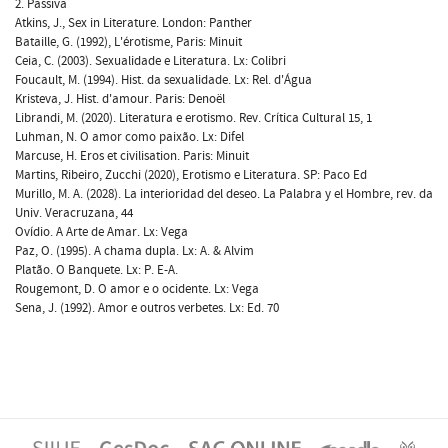
2. Passiva
Atkins, J., Sex in Literature. London: Panther
Bataille, G. (1992), L'érotisme, Paris: Minuit
Ceia, C. (2003). Sexualidade e Literatura. Lx: Colibri
Foucault, M. (1994). Hist. da sexualidade. Lx: Rel. d'Água
Kristeva, J. Hist. d'amour. Paris: Denoël
Librandi, M. (2020). Literatura e erotismo. Rev. Crítica Cultural 15, 1
Luhman, N. O amor como paixão. Lx: Difel
Marcuse, H. Eros et civilisation. Paris: Minuit
Martins, Ribeiro, Zucchi (2020), Erotismo e Literatura. SP: Paco Ed
Murillo, M. A. (2028). La interioridad del deseo. La Palabra y el Hombre, rev. da
Univ. Veracruzana, 44
Ovídio. A Arte de Amar. Lx: Vega
Paz, O. (1995). A chama dupla. Lx: A. & Alvim
Platão. O Banquete. Lx: P. E-A.
Rougemont, D. O amor e o ocidente. Lx: Vega
Sena, J. (1992). Amor e outros verbetes. Lx: Ed. 70