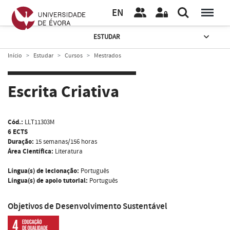
EN
ESTUDAR
Início
Estudar
Cursos
Mestrados
Escrita Criativa
Cód.:
LLT11303M
6 ECTS
Duração:
15 semanas/156 horas
Área Científica:
Literatura
Língua(s) de lecionação:
Português
Língua(s) de apoio tutorial:
Português
Objetivos de Desenvolvimento Sustentável