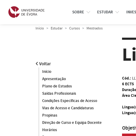
SOBRE
ESTUDAR
INVE
Início
Estudar
Cursos
Mestrados
L
Voltar
Início
Cód.:
LL
Apresentação
6 ECTS
Plano de Estudos
Duração
Saídas Profissionais
Área Cie
Condições Específicas de Acesso
Língua(
Vias de Acesso e Candidaturas
Língua(s
Propinas
Direção de Curso e Equipa Docente
Objet
Horários