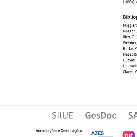
(100%). 
Biblio
Ruggiero
Mazzacur
Rico, F.
Weinberg
Burke, P
Mazzotta
Guthmüll
Halliwel
Claeys, 
Acreditações e Certificações