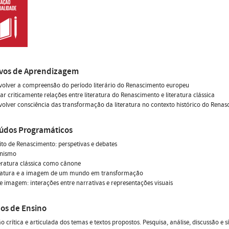
ivos de Aprendizagem
volver a compreensão do período literário do Renascimento europeu
iar criticamente relações entre literatura do Renascimento e literatura clássica
volver consciência das transformação da literatura no contexto histórico do Rena
údos Programáticos
ito de Renascimento: perspetivas e debates
nismo
iteratura clássica como cânone
teratura e a imagem de um mundo em transformação
 e imagem: interações entre narrativas e representações visuais
os de Ensino
o crítica e articulada dos temas e textos propostos. Pesquisa, análise, discussão e