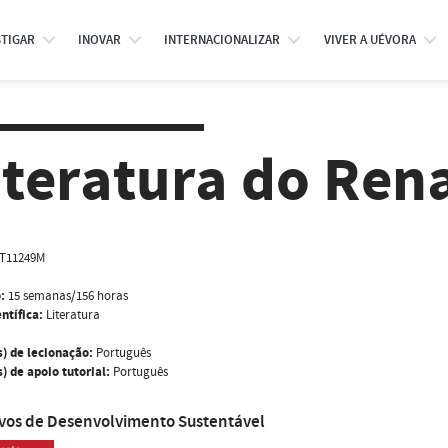
STIGAR
INOVAR
INTERNACIONALIZAR
VIVER A UÉVORA
iteratura do Ren
T11249M
:
15 semanas/156 horas
ntífica:
Literatura
s) de lecionação:
Português
) de apoio tutorial:
Português
ivos de Desenvolvimento Sustentável