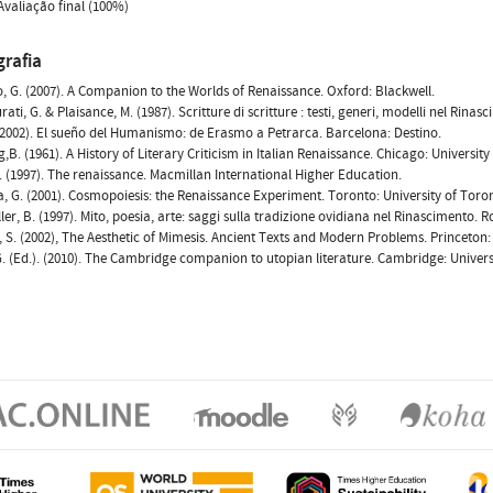
Avaliação final (100%)
grafia
, G. (2007). A Companion to the Worlds of Renaissance. Oxford: Blackwell.
ati, G. & Plaisance, M. (1987). Scritture di scritture : testi, generi, modelli nel Rina
 (2002). El sueño del Humanismo: de Erasmo a Petrarca. Barcelona: Destino.
,B. (1961). A History of Literary Criticism in Italian Renaissance. Chicago: University
. (1997). The renaissance. Macmillan International Higher Education.
, G. (2001). Cosmopoiesis: the Renaissance Experiment. Toronto: University of Toron
er, B. (1997). Mito, poesia, arte: saggi sulla tradizione ovidiana nel Rinascimento. 
l, S. (2002), The Aesthetic of Mimesis. Ancient Texts and Modern Problems. Princeton: 
G. (Ed.). (2010). The Cambridge companion to utopian literature. Cambridge: Universi