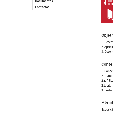
Documentos
Contactos
Objet
1. Desen
2. Aprec
3. Desen
Conte
1. Conce
2. Huma
2.1. A l
2.2. Li
3. Texto
Métod
Exposiçã