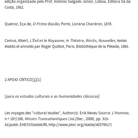
edição organizada pelo Prof. António Salgado Júnior, Lisboa, Editora Sá da
Costa, 1952.
Queiroz, Eça de,
O Primo Basílio
, Porto, Livraria Chardron, 1878.
Camus, Albert,
L’Éxil et le Royaume
, in
Thêatre, Récits, Nouvelles
, textes
établis et annotés par Roger Quilliot, Paris, Bibliothèque de la Pléiade, 1965.
2 APOIO CRÍTICO
[1]
[1]
[
para os estudos culturais e as humanidades clássicas
]
Les voyages des "cultural studies", Author(s): Erik Neveu Source:
L'Homme
,
n.º 187/188,
Miroirs Transatlantiques
(Jul./Dec., 2008), pp. 315-
41(publi.:EHESSStableURL:http://www.jstor.org/stable/40379517)