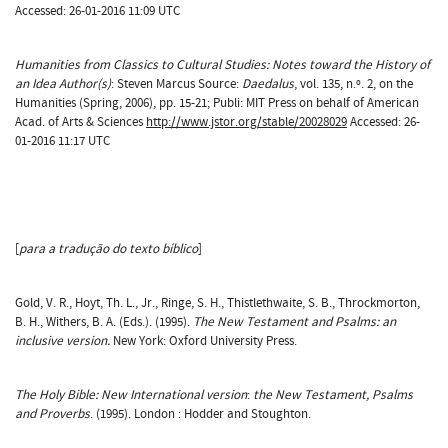
Accessed: 26-01-2016 11:09 UTC
Humanities from Classics to Cultural Studies: Notes toward the History of
an Idea Author(s)
: Steven Marcus Source:
Daedalus
, vol. 135, n.º. 2, on the
Humanities (Spring, 2006), pp. 15-21; Publi: MIT Press on behalf of American
Acad. of Arts & Sciences
http://www.jstor.org/stable/20028029
Accessed: 26-
01-2016 11:17 UTC
[
para a tradução do texto bíblico
]
Gold, V. R., Hoyt, Th. L., Jr., Ringe, S. H., Thistlethwaite, S. B., Throckmorton,
B. H., Withers, B. A. (Eds.). (1995).
The New Testament and Psalms: an
inclusive version.
New York: Oxford University Press.
The Holy Bible: New International version
:
the New Testament, Psalms
and Proverbs
. (1995). London : Hodder and Stoughton.