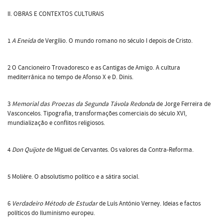
II. OBRAS E CONTEXTOS CULTURAIS
1
A Eneida
de Vergílio. O mundo romano no século I depois de Cristo.
2 O Cancioneiro Trovadoresco e as Cantigas de Amigo. A cultura
mediterrânica no tempo de Afonso X e D. Dinis.
3
Memorial das Proezas da Segunda Távola Redonda
de Jorge Ferreira de
Vasconcelos. Tipografia, transformações comerciais do século XVI,
mundialização e conflitos religiosos.
4
Don Quijote
de Miguel de Cervantes. Os valores da Contra-Reforma.
5 Molière. O absolutismo político e a sátira social.
6
Verdadeiro Método de Estudar
de Luís António Verney. Ideias e factos
políticos do Iluminismo europeu.