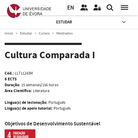
EN
ESTUDAR
Início
Estudar
Cursos
Mestrados
Cultura Comparada I
Cód.:
LLT11243M
6 ECTS
Duração:
15 semanas/156 horas
Área Científica:
Literatura
Língua(s) de lecionação:
Português
Língua(s) de apoio tutorial:
Português
Objetivos de Desenvolvimento Sustentável