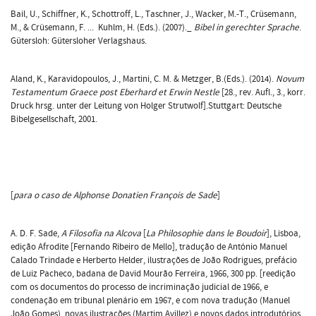
Bail, U., Schiffner, K., Schottroff, L., Taschner, J., Wacker, M.-T., Crüsemann,
M., & Crüsemann, F. ... Kuhlm, H. (Eds.). (2007)._
Bibel in gerechter Sprache
.
Gütersloh: Gütersloher Verlagshaus.
Aland, K., Karavidopoulos, J., Martini, C. M. & Metzger, B.(Eds.). (2014).
Novum
Testamentum Graece post Eberhard et Erwin Nestle
[28., rev. Aufl., 3., korr.
Druck hrsg. unter der Leitung von Holger Strutwolf].Stuttgart: Deutsche
Bibelgesellschaft, 2001.
[
para o caso de Alphonse Donatien François de Sade
]
A. D. F. Sade,
A
Filosofia na Alcova
[
La Philosophie dans le Boudoir
], Lisboa,
edição Afrodite [Fernando Ribeiro de Mello], tradução de António Manuel
Calado Trindade e Herberto Helder, ilustrações de João Rodrigues, prefácio
de Luiz Pacheco, badana de David Mourão Ferreira, 1966, 300 pp. [reedição
com os documentos do processo de incriminação judicial de 1966, e
condenação em tribunal plenário em 1967, e com nova tradução (Manuel
João Gomes), novas ilustrações (Martim Avillez) e novos dados introdutórios,