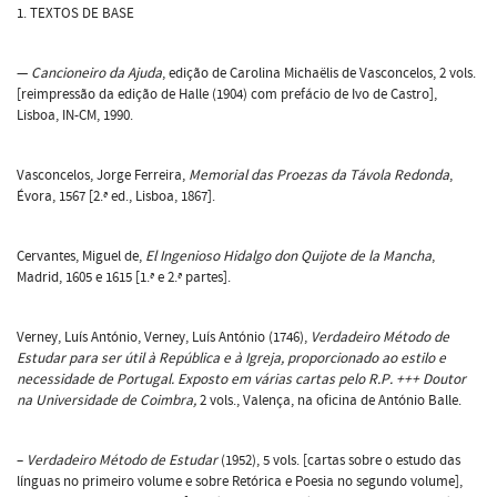
1. TEXTOS DE BASE
—
Cancioneiro da Ajuda
, edição de Carolina Michaëlis de Vasconcelos, 2 vols.
[reimpressão da edição de Halle (1904) com prefácio de Ivo de Castro],
Lisboa, IN-CM, 1990.
Vasconcelos, Jorge Ferreira,
Memorial das Proezas da Távola Redonda
,
Évora, 1567 [2.ª ed., Lisboa, 1867].
Cervantes, Miguel de,
El Ingenioso Hidalgo don Quijote de la Mancha
,
Madrid, 1605 e 1615 [1.ª e 2.ª partes].
Verney, Luís António, Verney, Luís António (1746),
Verdadeiro Método de
Estudar para ser útil à República e à Igreja, proporcionado ao estilo e
necessidade de Portugal. Exposto em várias cartas pelo R.P. +++ Doutor
na Universidade de Coimbra,
2 vols., Valença, na oficina de António Balle.
–
Verdadeiro Método de Estudar
(1952), 5 vols. [cartas sobre o estudo das
línguas no primeiro volume e sobre Retórica e Poesia no segundo volume],