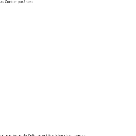
rárias Contemporâneas.
onal, nas áreas da Cultura; prática laboral em museus,