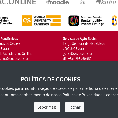
s Académicos
Serviços de Ação Social
ues de Cadaval
Largo Senhora da Natividade
7 Évora
7000-810 Évora
de Atendimento On-line
geral@sas.uevora.pt
ento@sac.uevora.pt
tlf.: +351 266 760 960
1 266 760 220
POLÍTICA DE COOKIES
za cookies para monitorização de acessos e para melhoria da experiên
tilizador toma conhecimento da nossa
Política de Privacidade
e consen
Saber Mais
Fechar