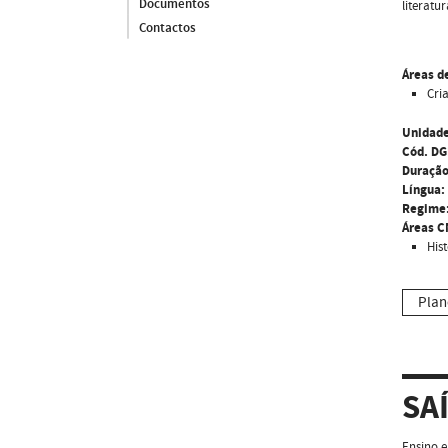
Documentos
literatu
Contactos
Áreas d
Cri
Unidade
Cód. DG
Duração
Língua:
Regime
Áreas C
His
Plan
SA
Ensino e