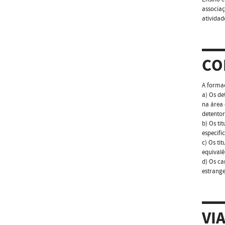
associaç
atividad
CO
A formaç
a) Os de
na área 
detentor
b) Os ti
especifi
c) Os ti
equivalê
d) Os ca
estrange
VI