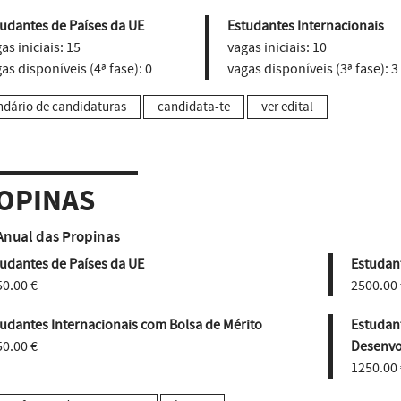
udantes de Países da UE
Estudantes Internacionais
as iniciais:
15
vagas iniciais:
10
as disponíveis (4ª fase):
0
vagas disponíveis (3ª fase):
3
ndário de candidaturas
candidata-te
ver edital
OPINAS
Anual das Propinas
udantes de Países da UE
Estudant
0.00 €
2500.00 
udantes Internacionais com Bolsa de Mérito
Estudan
0.00 €
Desenvo
1250.00 