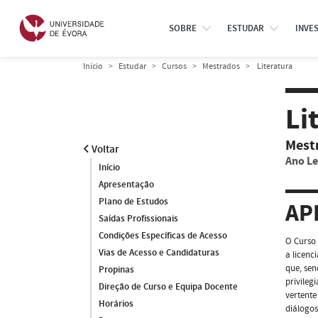
SOBRE
ESTUDAR
INVE
Início
Estudar
Cursos
Mestrados
Literatura
Li
Mest
Voltar
Ano Le
Início
Apresentação
Plano de Estudos
AP
Saídas Profissionais
Condições Específicas de Acesso
O Curso
Vias de Acesso e Candidaturas
a licenc
que, sen
Propinas
privileg
Direção de Curso e Equipa Docente
vertente
Horários
diálogos