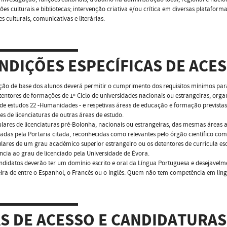
ões culturais e bibliotecas; intervenção criativa e/ou crítica em diversas platafo
es culturais, comunicativas e literárias.
NDIÇÕES ESPECÍFICAS DE ACE
ão de base dos alunos deverá permitir o cumprimento dos requisitos mínimos par
tentores de formações de 1º Ciclo de universidades nacionais ou estrangeiras, or
de estudos 22 -Humanidades - e respetivas áreas de educação e formação prevista
es de licenciaturas de outras áreas de estudo.
tulares de licenciaturas pré-Bolonha, nacionais ou estrangeiras, das mesmas áreas 
cadas pela Portaria citada, reconhecidas como relevantes pelo órgão científico co
tulares de um grau académico superior estrangeiro ou os detentores de curricula esc
ncia ao grau de licenciado pela Universidade de Évora.
ndidatos deverão ter um domínio escrito e oral da Língua Portuguesa e desejavel
ira de entre o Espanhol, o Francês ou o Inglês. Quem não tem competência em lín
AS DE ACESSO E CANDIDATURAS