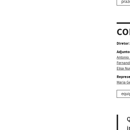
praz
CO
Diretor:
Adjunto
Antonio
Fernand
Elisa Nu
Represe
Maria G
equi
Q
i