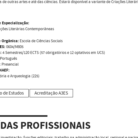
ra de outras artes e até das ciências. Estará disponível a variante de Criações Lite
e Especialização:
ações Literárias Contemporâneas
 Orgânica:
Escola de Ciências Sociais
ES:
0604/M805
:
4 Semestres/120 ECTS (57 obrigatórios e 12 optativos em UCS)
Português
:
Presencial
NAEF:
tória e Arqueologia (225)
o de Estudos
Acreditação A3ES
ÍDAS PROFISSIONAIS
 investigação; funções editoriais; trabalho na administração local, regional e naci