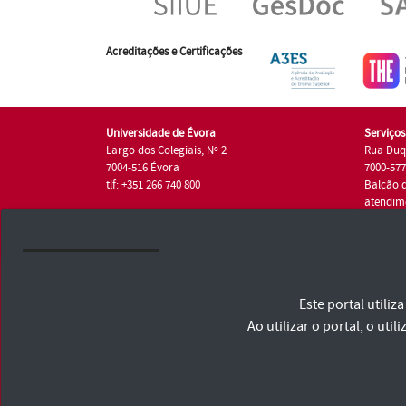
Acreditações e Certificações
Universidade de Évora
Serviço
Largo dos Colegiais, Nº 2
Rua Duq
7004-516 Évora
7000-57
tlf: +351 266 740 800
Balcão 
atendim
tlf.: +35
Universidade de Évora © 2026
Este portal utili
Consulte os Termos e Condições e Política de Privacidade
Declaração de Acessibilidade
Ao utilizar o portal, o u