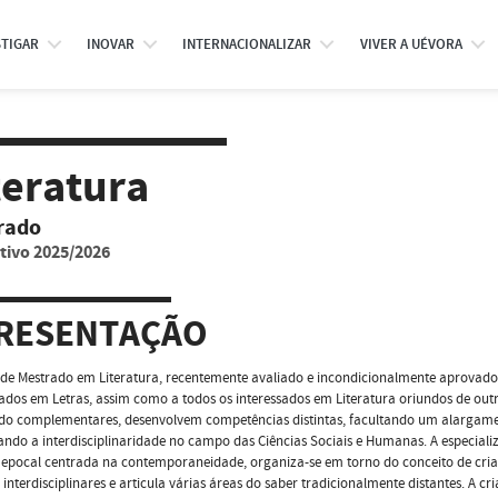
STIGAR
INOVAR
INTERNACIONALIZAR
VIVER A UÉVORA
teratura
rado
tivo 2025/2026
RESENTAÇÃO
 de Mestrado em Literatura, recentemente avaliado e incondicionalmente aprovad
iados em Letras, assim como a todos os interessados em Literatura oriundos de outr
do complementares, desenvolvem competências distintas, facultando um alargamen
iando a interdisciplinaridade no campo das Ciências Sociais e Humanas. A especia
 epocal centrada na contemporaneidade, organiza-se em torno do conceito de criaç
 interdisciplinares e articula várias áreas do saber tradicionalmente distantes. A c