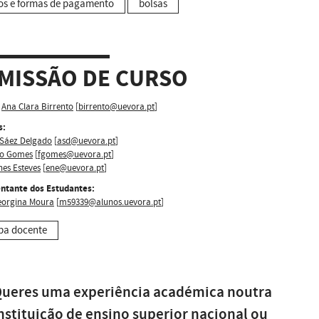
os e formas de pagamento
bolsas
MISSÃO DE CURSO
Ana Clara Birrento
[
birrento@uevora.pt
]
s:
 Sáez Delgado
[
asd@uevora.pt
]
o Gomes
[
fgomes@uevora.pt
]
nes Esteves
[
ene@uevora.pt
]
ntante dos Estudantes:
eorgina Moura
[
m59339@alunos.uevora.pt
]
pa docente
ueres uma experiência académica noutra
nstituição de ensino superior nacional ou