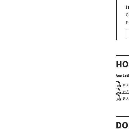
i
C
p
HO
Ano Let
1º A
1º A
1º A
DO