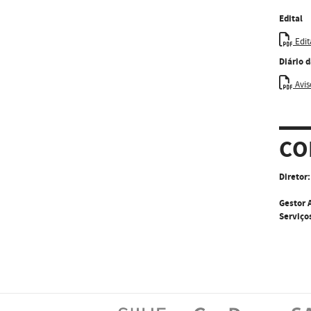
Edital
Edit
Diário 
Aviso
CO
Diretor:
Gestor 
Serviço