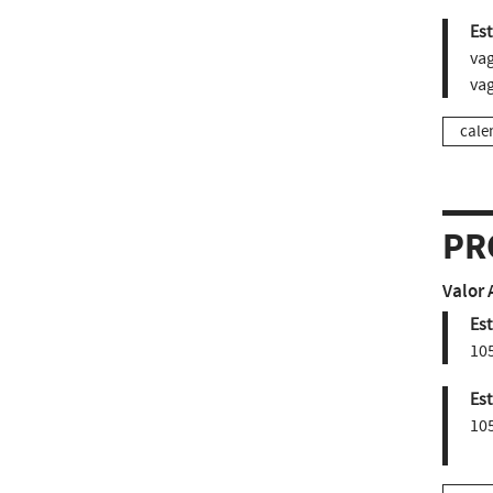
Est
vag
vag
cale
PR
Valor 
Est
105
Est
105