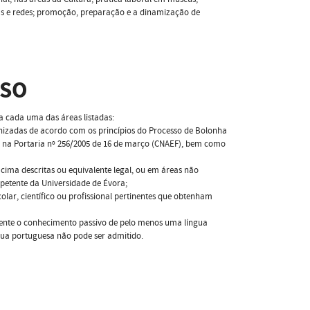
rmas e redes; promoção, preparação e a dinamização de
SSO
a cada uma das áreas listadas:
ganizadas de acordo com os princípios do Processo de Bolonha
s na Portaria nº 256/2005 de 16 de março (CNAEF), bem como
acima descritas ou equivalente legal, ou em áreas não
mpetente da Universidade de Évora;
olar, científico ou profissional pertinentes que obtenham
mente o conhecimento passivo de pelo menos uma língua
gua portuguesa não pode ser admitido.