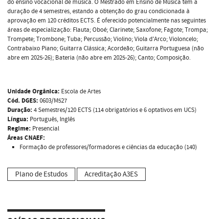
do ensino vocacional de música. O Mestrado em Ensino de Música tem a
duração de 4 semestres, estando a obtenção do grau condicionada à
aprovação em 120 créditos ECTS. É oferecido potencialmente nas seguintes
áreas de especialização: Flauta; Oboé; Clarinete; Saxofone; Fagote; Trompa;
Trompete; Trombone; Tuba; Percussão; Violino; Viola d'Arco; Violoncelo;
Contrabaixo Piano; Guitarra Clássica; Acordeão; Guitarra Portuguesa (não
abre em 2025-26); Bateria (não abre em 2025-26); Canto; Composição.
Unidade Orgânica:
Escola de Artes
Cód. DGES:
0603/M527
Duração:
4 Semestres/120 ECTS (114 obrigatórios e 6 optativos em UCS)
Língua:
Português, Inglês
Regime:
Presencial
Áreas CNAEF:
Formação de professores/formadores e ciências da educação (140)
Plano de Estudos
Acreditação A3ES