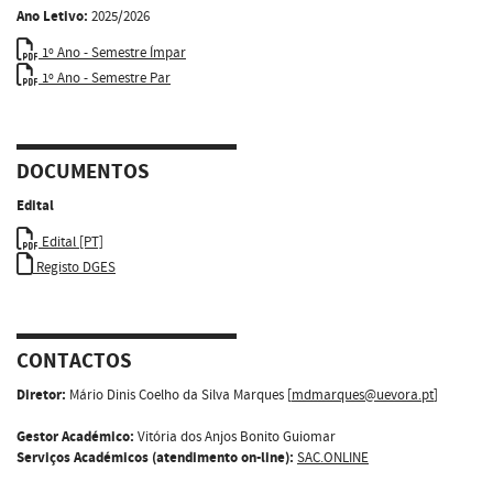
Ano Letivo:
2025/2026
1º Ano - Semestre Ímpar
1º Ano - Semestre Par
DOCUMENTOS
Edital
Edital [PT]
Registo DGES
CONTACTOS
Diretor:
Mário Dinis Coelho da Silva Marques [
mdmarques@uevora.pt
]
Gestor Académico:
Vitória dos Anjos Bonito Guiomar
Serviços Académicos (atendimento on-line):
SAC.ONLINE