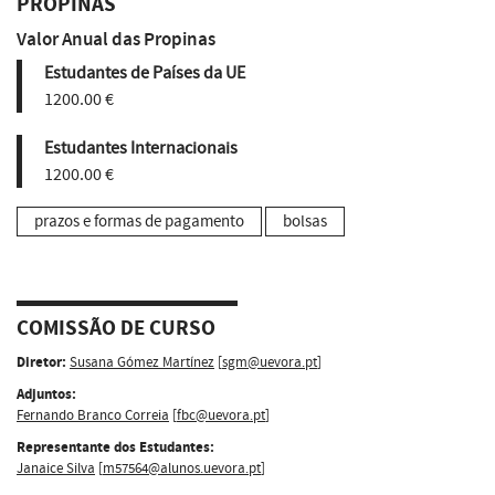
PROPINAS
Valor Anual das Propinas
Estudantes de Países da UE
1200.00 €
Estudantes Internacionais
1200.00 €
prazos e formas de pagamento
bolsas
COMISSÃO DE CURSO
Diretor:
Susana Gómez Martínez
[
sgm@uevora.pt
]
Adjuntos:
Fernando Branco Correia
[
fbc@uevora.pt
]
Representante dos Estudantes:
Janaice Silva
[
m57564@alunos.uevora.pt
]