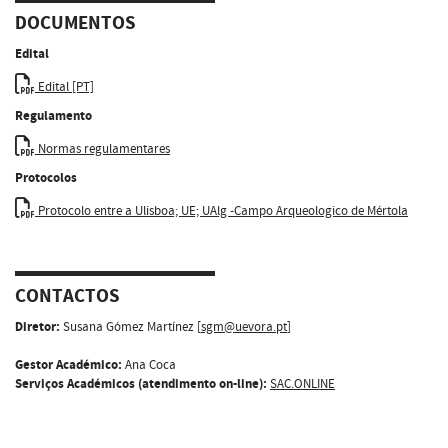
DOCUMENTOS
Edital
Edital [PT]
Regulamento
Normas regulamentares
Protocolos
Protocolo entre a Ulisboa; UE; UAlg -Campo Arqueologico de Mértola
CONTACTOS
Diretor:
Susana Gómez Martínez [
sgm@uevora.pt
]
Gestor Académico:
Ana Coca
Serviços Académicos (atendimento on-line):
SAC.ONLINE