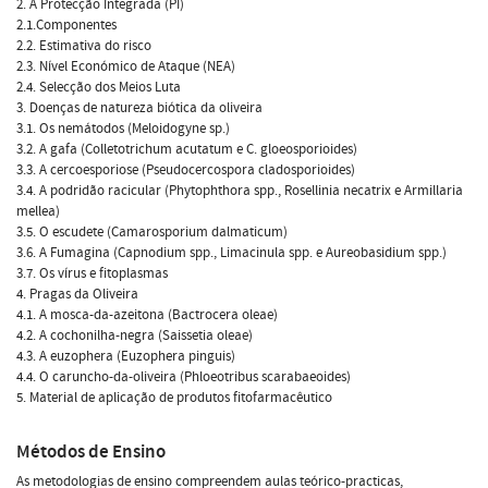
2. A Protecção Integrada (PI)
2.1.Componentes
2.2. Estimativa do risco
2.3. Nível Económico de Ataque (NEA)
2.4. Selecção dos Meios Luta
3. Doenças de natureza biótica da oliveira
3.1. Os nemátodos (Meloidogyne sp.)
3.2. A gafa (Colletotrichum acutatum e C. gloeosporioides)
3.3. A cercoesporiose (Pseudocercospora cladosporioides)
3.4. A podridão racicular (Phytophthora spp., Rosellinia necatrix e Armillaria
mellea)
3.5. O escudete (Camarosporium dalmaticum)
3.6. A Fumagina (Capnodium spp., Limacinula spp. e Aureobasidium spp.)
3.7. Os vírus e fitoplasmas
4. Pragas da Oliveira
4.1. A mosca-da-azeitona (Bactrocera oleae)
4.2. A cochonilha-negra (Saissetia oleae)
4.3. A euzophera (Euzophera pinguis)
4.4. O caruncho-da-oliveira (Phloeotribus scarabaeoides)
5. Material de aplicação de produtos fitofarmacêutico
Métodos de Ensino
As metodologias de ensino compreendem aulas teórico-practicas,