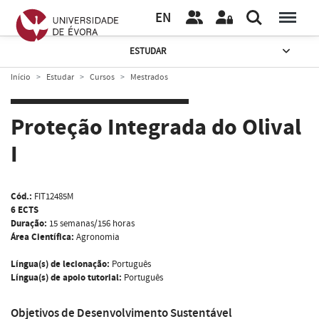
EN
ESTUDAR
Início
Estudar
Cursos
Mestrados
Proteção Integrada do Olival
I
Cód.:
FIT12485M
6 ECTS
Duração:
15 semanas/156 horas
Área Científica:
Agronomia
Língua(s) de lecionação:
Português
Língua(s) de apoio tutorial:
Português
Objetivos de Desenvolvimento Sustentável