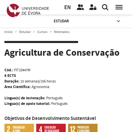
EN
ESTUDAR
Início
Estudar
Cursos
Mestrados
Agricultura de Conservação
Cód.:
FIT10447M
6 ECTS
Duração:
15 semanas/156 horas
Área Científica:
Agronomia
Língua(s) de lecionação:
Português
Língua(s) de apoio tutorial:
Português
Objetivos de Desenvolvimento Sustentável