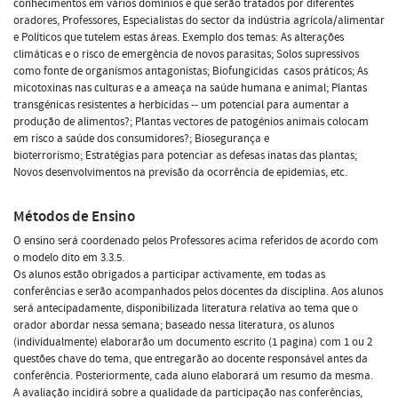
conhecimentos em vários domínios e que serão tratados por diferentes
oradores, Professores, Especialistas do sector da indústria agrícola/alimentar
e Políticos que tutelem estas áreas. Exemplo dos temas: As alterações
climáticas e o risco de emergência de novos parasitas; Solos supressivos
como fonte de organismos antagonistas; Biofungicidas  casos práticos; As
micotoxinas nas culturas e a ameaça na saúde humana e animal; Plantas
transgénicas resistentes a herbicidas -- um potencial para aumentar a
produção de alimentos?; Plantas vectores de patogénios animais colocam
em risco a saúde dos consumidores?; Biosegurança e
bioterrorismo; Estratégias para potenciar as defesas inatas das plantas;
Novos desenvolvimentos na previsão da ocorrência de epidemias, etc.
Métodos de Ensino
O ensino será coordenado pelos Professores acima referidos de acordo com
o modelo dito em 3.3.5.
Os alunos estão obrigados a participar activamente, em todas as
conferências e serão acompanhados pelos docentes da disciplina. Aos alunos
será antecipadamente, disponibilizada literatura relativa ao tema que o
orador abordar nessa semana; baseado nessa literatura, os alunos
(individualmente) elaborarão um documento escrito (1 pagina) com 1 ou 2
questões chave do tema, que entregarão ao docente responsável antes da
conferência. Posteriormente, cada aluno elaborará um resumo da mesma.
A avaliação incidirá sobre a qualidade da participação nas conferências,