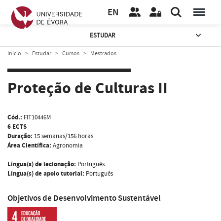
EN
ESTUDAR
Início
Estudar
Cursos
Mestrados
Proteção de Culturas II
Cód.:
FIT10446M
6 ECTS
Duração:
15 semanas/156 horas
Área Científica:
Agronomia
Língua(s) de lecionação:
Português
Língua(s) de apoio tutorial:
Português
Objetivos de Desenvolvimento Sustentável