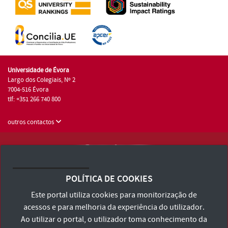
Universidade de Évora
Largo dos Colegiais, Nº 2
7004-516 Évora
tlf: +351 266 740 800
outros contactos
Universidade de Évora © 2026
Consulte os Termos e Condições e Política de Privacidade
POLÍTICA DE COOKIES
Declaração de Acessibilidade
Este portal utiliza cookies para monitorização de
acessos e para melhoria da experiência do utilizador.
Ao utilizar o portal, o utilizador toma conhecimento da