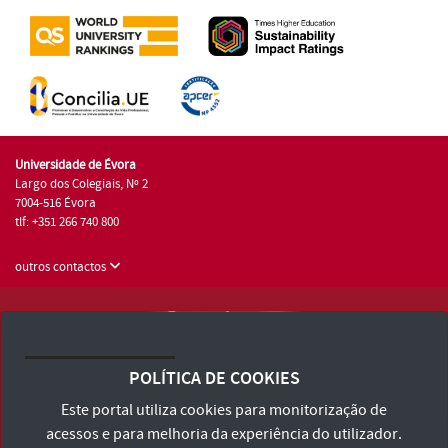
Universidade de Évora
Largo dos Colegiais, Nº 2
7004-516 Évora
tlf: +351 266 740 800
outros contactos
Universidade de Évora © 2026
Consulte os Termos e Condições e Política de Privacidade
POLÍTICA DE COOKIES
Declaração de Acessibilidade
Este portal utiliza cookies para monitorização de
acessos e para melhoria da experiência do utilizador.