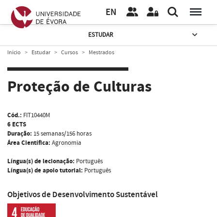
EN
ESTUDAR
Início
Estudar
Cursos
Mestrados
Proteção de Culturas
Cód.:
FIT10440M
6 ECTS
Duração:
15 semanas/156 horas
Área Científica:
Agronomia
Língua(s) de lecionação:
Português
Língua(s) de apoio tutorial:
Português
Objetivos de Desenvolvimento Sustentável