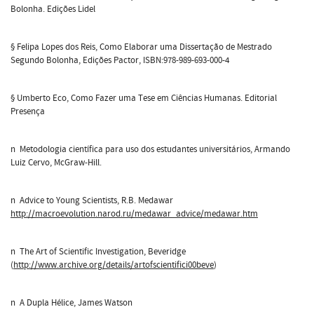
Bolonha. Edições Lidel
§ Felipa Lopes dos Reis, Como Elaborar uma Dissertação de Mestrado
Segundo Bolonha, Edições Pactor, ISBN:978-989-693-000-4
§ Umberto Eco, Como Fazer uma Tese em Ciências Humanas. Editorial
Presença
n Metodologia científica para uso dos estudantes universitários, Armando
Luiz Cervo, McGraw-Hill.
n Advice to Young Scientists, R.B. Medawar
http://macroevolution.narod.ru/medawar_advice/medawar.htm
n The Art of Scientific Investigation, Beveridge
(
http://www.archive.org/details/artofscientifici00beve
)
n A Dupla Hélice, James Watson