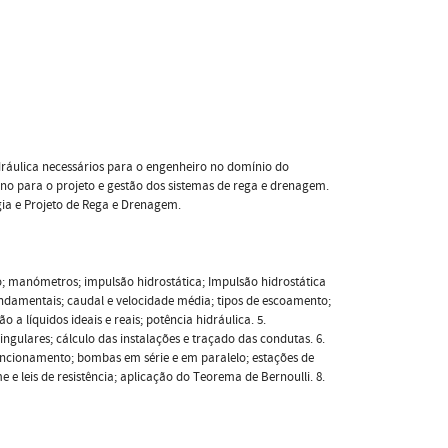
dráulica necessários para o engenheiro no domínio do
uno para o projeto e gestão dos sistemas de rega e drenagem.
gia e Projeto de Rega e Drenagem.
são; manómetros; impulsão hidrostática; Impulsão hidrostática
undamentais; caudal e velocidade média; tipos de escoamento;
a líquidos ideais e reais; potência hidráulica. 5.
ngulares; cálculo das instalações e traçado das condutas. 6.
uncionamento; bombas em série e em paralelo; estações de
 leis de resistência; aplicação do Teorema de Bernoulli. 8.