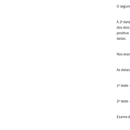
O segund
À 2ª dat
dos dois
positiva
datas.
Nos exam
As datas
1º teste
2º teste
Exame ép