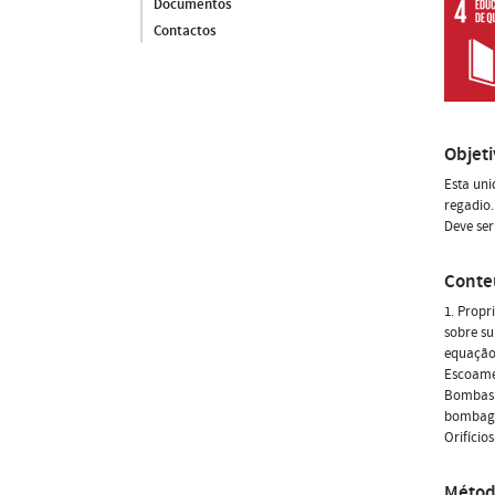
Documentos
Contactos
Objet
Esta uni
regadio.
Deve ser
Conte
1. Propr
sobre su
equação 
Escoamen
Bombas h
bombagem
Orifício
Métod