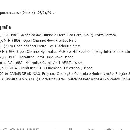
oca recurso (2ª data) - 26/01/2017
grafia
 J. N. (1985)  Mecânica dos Fluidos e Hidráulica Geral (Vol 2). Porto Editora.
, M. H. (1993)  Open-Channel Flow. Prentice Hall.
T. (2009) Open-channel Hydraulics. Blackburn press.
R.H. (1986)  Open-Channel Hydraulics. McGraw-Hill Book Company, International stu
e, A. (1996)  Hidráulica Geral. Univ. Nova Lisboa.
s, A.A. (1980)  Hidráulica Geral. Vol II, AEIST, Lisboa.
 A.C. (2014)  Hidráulica. F.C. Gulbenkian (13ª edição), Lisboa
 (2010)  CANAIS DE ADUÇÃO. Projecto, Operação, Controlo e Modernização. Edições S
.L. & Moreira M.M.V. (2003) Hidráulica Geral. Exercícios Resolvidos e Explicados. Uni