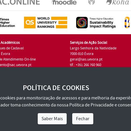
s Académicos
Serviços de Ação Social
ues de Cadaval
Largo Senhora da Natividade
7 Évora
7000-810 Évora
de Atendimento On-line
geral@sas.uevora.pt
ento@sac.uevora.pt
tlf.: +351 266 760 960
1 266 760 220
POLÍTICA DE COOKIES
za cookies para monitorização de acessos e para melhoria da experiên
tilizador toma conhecimento da nossa
Política de Privacidade
e consen
Saber Mais
Fechar