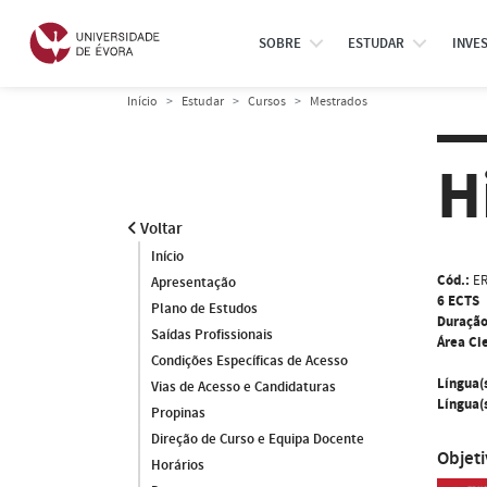
SOBRE
ESTUDAR
INVE
Início
Estudar
Cursos
Mestrados
H
Voltar
Início
Cód.:
E
Apresentação
6 ECTS
Plano de Estudos
Duração
Saídas Profissionais
Área Cie
Condições Específicas de Acesso
Língua(
Vias de Acesso e Candidaturas
Língua(s
Propinas
Direção de Curso e Equipa Docente
Objet
Horários