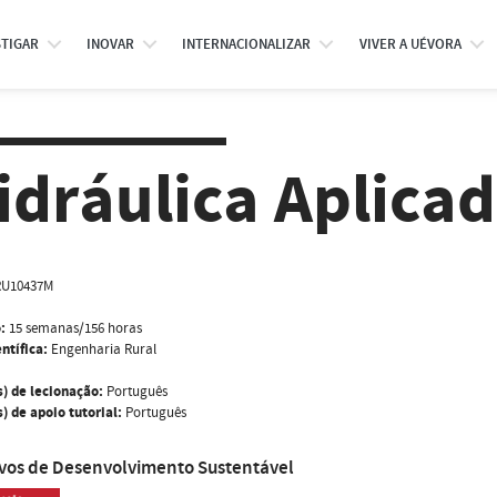
STIGAR
INOVAR
INTERNACIONALIZAR
VIVER A UÉVORA
idráulica Aplica
RU10437M
:
15 semanas/156 horas
ntífica:
Engenharia Rural
s) de lecionação:
Português
) de apoio tutorial:
Português
ivos de Desenvolvimento Sustentável