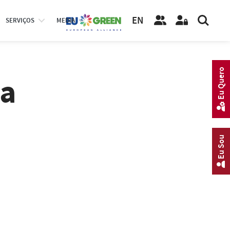
EN
SERVIÇOS
MEDIA
Eu Quero
da
Eu Sou