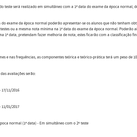
o teste será realizado em simultâneo com a 1ª data do exame da época normal, d
a do exame da época normal poderão apresentar-se os alunos que não tenham obti
 testes ou a mesma nota mínima na 1ª data do exame da época normal. Poderão ai
 na 1ª data, pretendam fazer melhoria de nota; estes ficarão com a classificação fi
es e nas frequências, as componentes teórica e teórico-prática terá um peso de 10
 das avaliações serão:
 – 17/11/2016
 – 11/01/2017
oca normal (1ª data) - Em simultâneo com o 2º teste