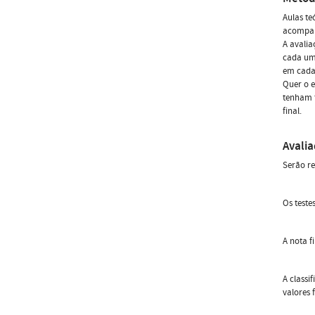
Aulas te
acompan
A avalia
cada um 
em cada 
Quer o 
tenham t
final.
Avali
Serão re
Os teste
A nota f
A classi
valores 