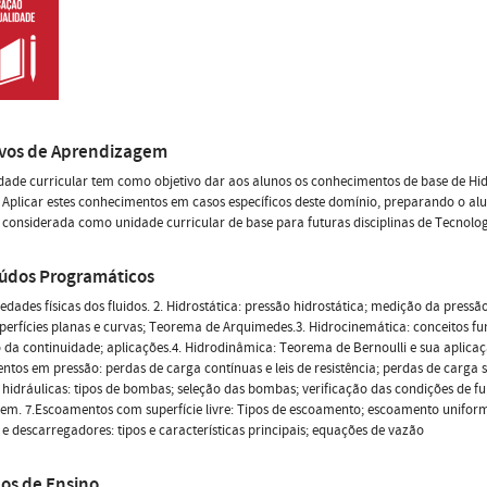
ivos de Aprendizagem
dade curricular tem como objetivo dar aos alunos os conhecimentos de base de Hi
 Aplicar estes conhecimentos em casos específicos deste domínio, preparando o al
 considerada como unidade curricular de base para futuras disciplinas de Tecnolo
údos Programáticos
iedades físicas dos fluidos. 2. Hidrostática: pressão hidrostática; medição da pres
perfícies planas e curvas; Teorema de Arquimedes.3. Hidrocinemática: conceitos f
da continuidade; aplicações.4. Hidrodinâmica: Teorema de Bernoulli e sua aplicação 
tos em pressão: perdas de carga contínuas e leis de resistência; perdas de carga si
idráulicas: tipos de bombas; seleção das bombas; verificação das condições de f
. 7.Escoamentos com superfície livre: Tipos de escoamento; escoamento uniforme e
s e descarregadores: tipos e características principais; equações de vazão
os de Ensino