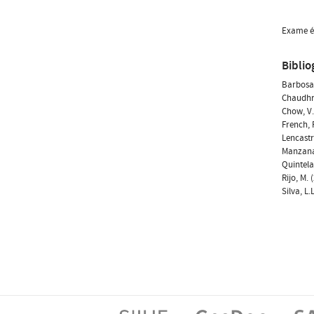
Exame ép
Biblio
Barbosa,
Chaudhry
Chow, V.
French, 
Lencastr
Manzanare
Quintela,
Rijo, M.
Silva, L