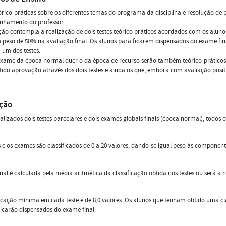
órico-prátIcas sobre os diferentes temas do programa da disciplina e resolução de
hamento do professor.
ção contempla a realização de dois testes teórico práticos acordados com os alun
peso de 50% na avaliação final. Os alunos para ficarem dispensados do exame final
um dos testes.
exame da época normal quer o da época de recurso serão também teórico-práticos
ido aprovação através dos dois testes e ainda os que, embora com avaliação positi
ação
alizados dois testes parcelares e dois exames globais finais (época normal), to
s e os exames são classificados de 0 a 20 valores, dando-se igual peso às component
inal é calculada pela média aritmética da classificação obtida nos testes ou será a
ficação mínima em cada teste é de 8,0 valores. Os alunos que tenham obtido uma clas
ficarão dispensados do exame final.