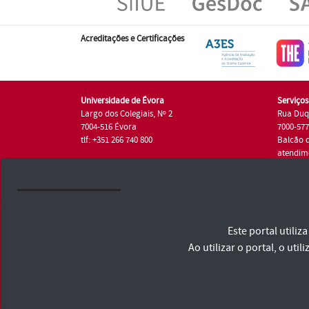
Acreditações e Certificações
Universidade de Évora
Serviço
Largo dos Colegiais, Nº 2
Rua Duq
7004-516 Évora
7000-57
tlf: +351 266 740 800
Balcão 
atendim
tlf.: +35
Universidade de Évora © 2026
Este portal utili
Consulte os Termos e Condições e Política de Privacidade
Declaração de Acessibilidade
Ao utilizar o portal, o u