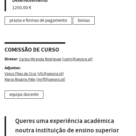
Desenvolvimento
1250.00 €
prazos e formas de pagamento
bolsas
COMISSÃO DE CURSO
Diretor:
Carlos Miranda Rodrigues
[
camr@uevora.pt
]
Adjuntos:
Vasco Fitas da Cruz
[
vfc@uevora.pt
]
Maria Rosário Félix
[
mrff@uevora.pt
]
equipa docente
Queres uma experiência académica
noutra instituição de ensino superior