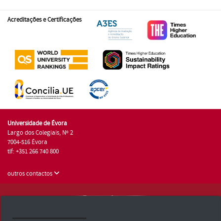
Acreditações e Certificações
Universidade de Évora
Largo dos Colegiais, Nº 2
7004-516 Évora
tlf: +351 266 740 800
outros contactos
Universidade de Évora © 2026