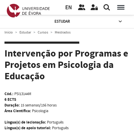
EN
ESTUDAR
Início
Estudar
Cursos
Mestrados
Intervenção por Programas e
Projetos em Psicologia da
Educação
Cód.:
PSI13144M
6 ECTS
Duração:
15 semanas/156 horas
Área Científica:
Psicologia
Língua(s) de lecionação:
Português
Língua(s) de apoio tutorial:
Português