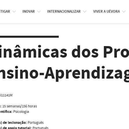
STIGAR
INOVAR
INTERNACIONALIZAR
VIVER A UÉVORA
inâmicas dos Pro
nsino-Aprendiz
I11141M
:
15 semanas/156 horas
ntífica:
Psicologia
s) de lecionação:
Português
) de apoio tutorial:
Português