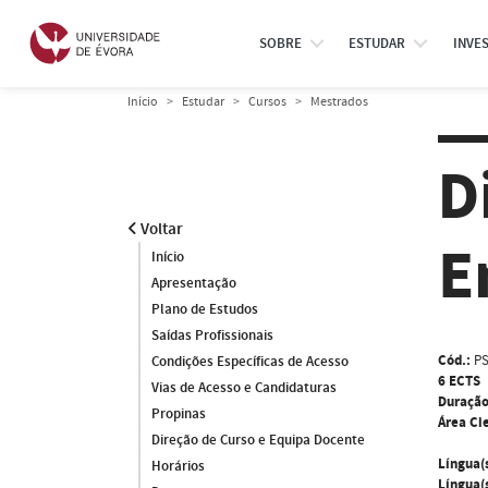
SOBRE
ESTUDAR
INVE
Início
Estudar
Cursos
Mestrados
D
Voltar
E
Início
Apresentação
Plano de Estudos
Saídas Profissionais
Cód.:
PS
Condições Específicas de Acesso
6 ECTS
Vias de Acesso e Candidaturas
Duração
Propinas
Área Cie
Direção de Curso e Equipa Docente
Língua(
Horários
Língua(s