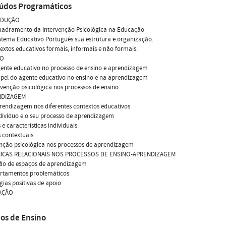
údos Programáticos
ODUÇÃO
quadramento da Intervenção Psicológica na Educação
istema Educativo Português sua estrutura e organização.
textos educativos formais, informais e não formais.
NO
gente educativo no processo de ensino e aprendizagem
apel do agente educativo no ensino e na aprendizagem
ervenção psicológica nos processos de ensino
NDIZAGEM
prendizagem nos diferentes contextos educativos
ndivíduo e o seu processo de aprendizagem
 e características individuais
s contextuais
enção psicológica nos processos de aprendizagem
MICAS RELACIONAIS NOS PROCESSOS DE ENSINO-APRENDIZAGEM
tão de espaços de aprendizagem
rtamentos problemáticos
égias positivas de apoio
IAÇÃO
os de Ensino