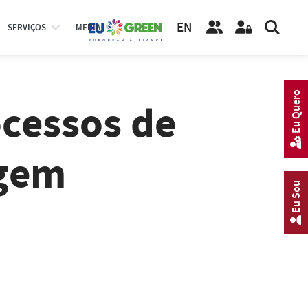
EN
SERVIÇOS
MEDIA
Eu Quero
cessos de
agem
Eu Sou