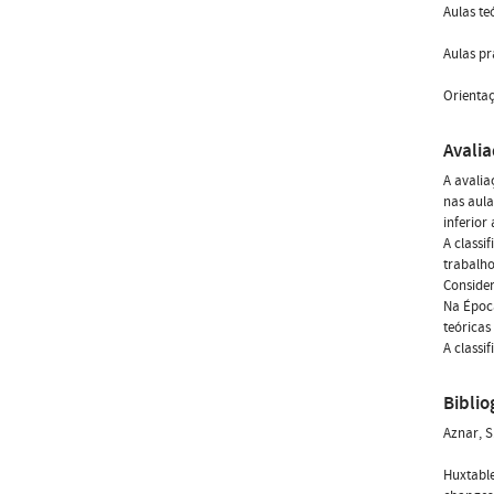
Aulas te
Aulas pr
Orienta
Avali
A avalia
nas aula
inferior 
A classi
trabalho
Consider
Na Época
teóricas
A classi
Biblio
Aznar, S
Huxtable