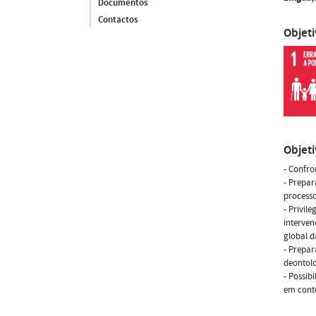
Documentos
Contactos
Objet
Objet
- Confro
- Prepar
processo
- Privil
interven
global d
- Prepar
deontolo
- Possib
em conte