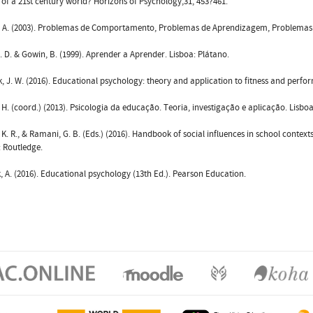
of a 21st century world? Horizons of Psychology,31, 453?461.
J. A. (2003). Problemas de Comportamento, Problemas de Aprendizagem, Problema
. D. & Gowin, B. (1999). Aprender a Aprender. Lisboa: Plátano.
, J. W. (2016). Educational psychology: theory and application to fitness and perfo
. H. (coord.) (2013). Psicologia da educação. Teoria, investigação e aplicação. Lisboa
 K. R., & Ramani, G. B. (Eds.) (2016). Handbook of social influences in school conte
: Routledge.
, A. (2016). Educational psychology (13th Ed.). Pearson Education.