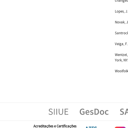
changes 
Lopes, 
Novak, J
Santrock
Veiga, F
Wentzel,
York, NY
Woolfolk
Acreditações e Certificações