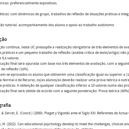
óricas: preferencialmente expositivas.
áticas: com dinâmicas de grupo, trabalhos de reflexão de situações práticas e inte
ção tutorial: acompanhamento dos alunos e apoio ao trabalho autónomo.
ação
ção contínua, nesta UC pressupõe a realização obrigatória de três elementos de av
s práticas e um pequeno trabalho de reflexão (análise crítica de texto/artigo) nã
a 9,5 valores.
ficação final será apurada com base nos três elementos de avaliação, com a seguin
 de reflexão (15%).
am-se aprovados os alunos que obtiverem uma classificação igual ou superior a (10
 Normal e de Recurso, os/as alunos/as deverão realizar uma prova teórica e outra
 e práticas. A obtenção de qualquer classificação inferior a 10 valores numa das p
ficação final será obtida de acordo com a seguinte ponderação: Prova teórica (60%)
grafia
. & Serrat, E. (Coord.) (2000). Piaget y Vigotski ante el Siglo XXI: Referentes de Actu
, M. (2022). Can educational psychology develop to meet the challenges, choices an