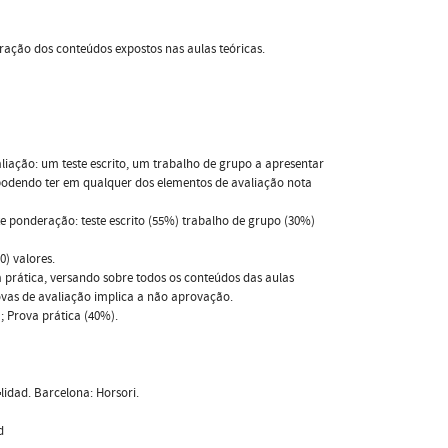
gração dos conteúdos expostos nas aulas teóricas.
aliação: um teste escrito, um trabalho de grupo a apresentar
o podendo ter em qualquer dos elementos de avaliação nota
te ponderação: teste escrito (55%) trabalho de grupo (30%)
) valores.
 prática, versando sobre todos os conteúdos das aulas
rovas de avaliação implica a não aprovação.
; Prova prática (40%).
a¬lidad. Barcelona: Horsori.
d