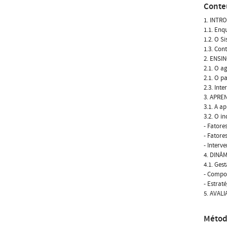
Conte
1. INTR
1.1. En
1.2. O S
1.3. Con
2. ENSI
2.1. O a
2.1. O p
2.3. Int
3. APRE
3.1. A a
3.2. O i
- Fatores
- Fatore
- Interv
4. DINÂ
4.1. Ges
- Compo
- Estrat
5. AVAL
Métod