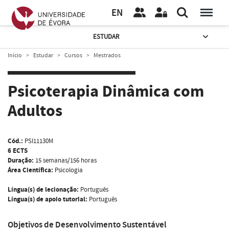
EN
ESTUDAR
Início
Estudar
Cursos
Mestrados
Psicoterapia Dinâmica com
Adultos
Cód.:
PSI11130M
6 ECTS
Duração:
15 semanas/156 horas
Área Científica:
Psicologia
Língua(s) de lecionação:
Português
Língua(s) de apoio tutorial:
Português
Objetivos de Desenvolvimento Sustentável