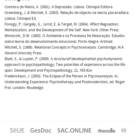
Coimbra de Matos, A. (2001). A Depressão. Lisboa: Climepsi Editora.
Greenberg, J. & Mitchell, S. (2003). Relação de objecto na teoria psicanalítica.
Lisboa: Climepsi Ed.
Fonagy, P.; Gergely, G.; Jurist, E. & Target, M. (2004). Affect Regulation,
Mentalization, and the Development of the Self. New York: Other Press.
Winnicott., D.W. (1983). O Ambiente e os Processos De Maturação. Estudos
sobre teoria do desenvolvimento emocional. Porto Alegre: Artmed.
Mitchell, S. (1988). Relational Concepts in Psychoanalysis. Cambridge, M.A:
Havard Univrsity Press.
Blatt, S., & Luyten, P. (2009). A structural?developmental psychodynamic
approach to psychopathology: Two polarities of experience across the life
span. Development and Psychopathology, 21, 793-814.
Frederickson, J. (2003). The Eclipse of the Person in Psychoanalysis. In:
Understanding Experience: Psychotherapy and Postmodernism, ed. Roger
Frie. London: Routledge.