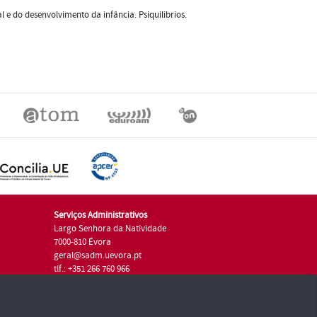
 e do desenvolvimento da infância. Psiquilibrios.
Serviços Administrativos
Largo Senhora da Natividade
7000-810 Évora
geral@sadm.uevora.pt
tlf.: +351 266 760 966