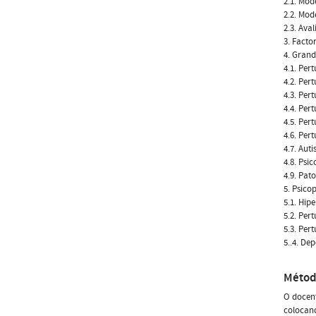
2.1. Mode
2.2. Mod
2.3. Ava
3. Facto
4. Gran
4.1. Per
4.2. Per
4.3. Per
4.4. Per
4.5. Pe
4.6. Pe
4.7. Aut
4.8. Psic
4.9. Pat
5. Psico
5.1. Hip
5.2. Per
5.3. Per
5..4. De
Métod
O docent
colocand