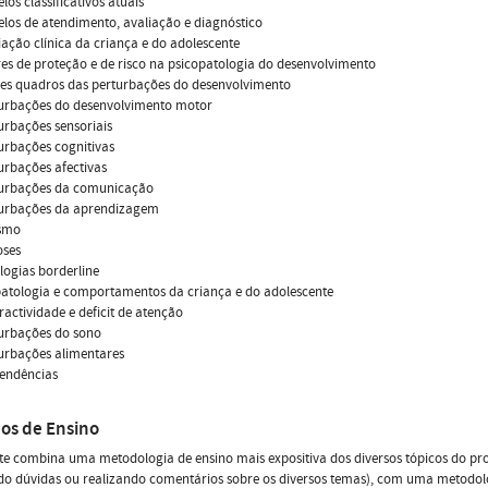
los classificativos atuais
elos de atendimento, avaliação e diagnóstico
liação clínica da criança e do adolescente
res de proteção e de risco na psicopatologia do desenvolvimento
des quadros das perturbações do desenvolvimento
turbações do desenvolvimento motor
turbações sensoriais
turbações cognitivas
turbações afectivas
rturbações da comunicação
rturbações da aprendizagem
ismo
oses
ologias borderline
patologia e comportamentos da criança e do adolescente
eractividade e deficit de atenção
turbações do sono
turbações alimentares
pendências
os de Ensino
e combina uma metodologia de ensino mais expositiva dos diversos tópicos do pro
o dúvidas ou realizando comentários sobre os diversos temas), com uma metodolo