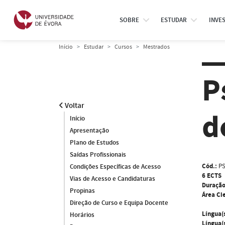
SOBRE
ESTUDAR
INVE
Início
Estudar
Cursos
Mestrados
P
Voltar
d
Início
Apresentação
Plano de Estudos
Saídas Profissionais
Cód.:
PS
Condições Específicas de Acesso
6 ECTS
Vias de Acesso e Candidaturas
Duração
Propinas
Área Cie
Direção de Curso e Equipa Docente
Língua(
Horários
Língua(s