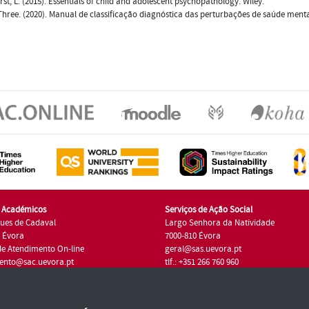
st, L. (2015). Essentials of child and adolescent psychopathology. Wiley.
Three. (2020). Manual de classificação diagnóstica das perturbações de saúde mental
s Académicos
Serviços de Ação Social
ues de Cadaval
Largo Senhora da Natividade
7 Évora
7000-810 Évora
de Atendimento On-line
geral@sas.uevora.pt
ento@sac.uevora.pt
tlf.: +351 266 760 960
1 266 760 220