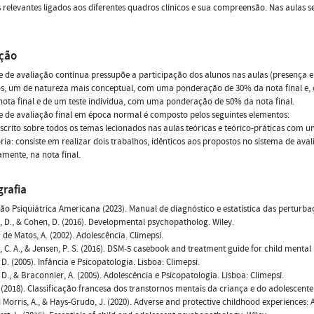
 relevantes ligados aos diferentes quadros clínicos e sua compreensão. Nas aulas
ação
 de avaliação contínua pressupõe a participação dos alunos nas aulas (presença e
s, um de natureza mais conceptual, com uma ponderação de 30% da nota final e, 
ota final e de um teste individua, com uma ponderação de 50% da nota final.
 de avaliação final em época normal é composto pelos seguintes elementos:
crito sobre todos os temas lecionados nas aulas teóricas e teórico-práticas com
ria: consiste em realizar dois trabalhos, idênticos aos propostos no sistema de 
amente, na nota final.
grafia
ão Psiquiátrica Americana (2023). Manual de diagnóstico e estatística das perturbaçõ
i, D., & Cohen, D. (2016). Developmental psychopatholog. Wiley.
de Matos, A. (2002). Adolescência. Climepsi.
, C. A., & Jensen, P. S. (2016). DSM-5 casebook and treatment guide for child mental 
 D. (2005). Infância e Psicopatologia. Lisboa: Climepsi.
, D., & Braconnier, A. (2005). Adolescência e Psicopatologia. Lisboa: Climepsi.
. (2018). Classificação francesa dos transtornos mentais da criança e do adolescente
d Morris, A., & Hays-Grudo, J. (2020). Adverse and protective childhood experiences: