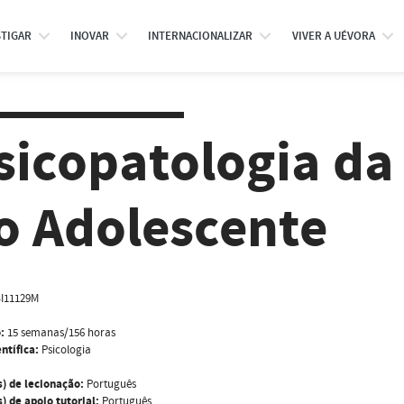
STIGAR
INOVAR
INTERNACIONALIZAR
VIVER A UÉVORA
sicopatologia da
o Adolescente
I11129M
:
15 semanas/156 horas
ntífica:
Psicologia
s) de lecionação:
Português
) de apoio tutorial:
Português