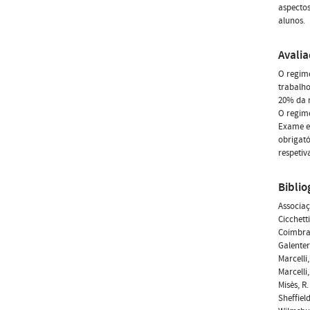
aspectos
alunos.
Avali
O regime
trabalho
20% da n
O regime
Exame es
obrigató
respetiv
Biblio
Associaç
Cicchett
Coimbra 
Galenter
Marcelli,
Marcelli
Misès, R
Sheffiel