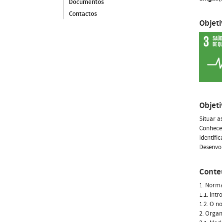
Documentos
Contactos
Objet
Objet
Situar a
Conhecer
Identifi
Desenvol
Conte
1. Norma
1.1. Int
1.2. O n
2. Organ