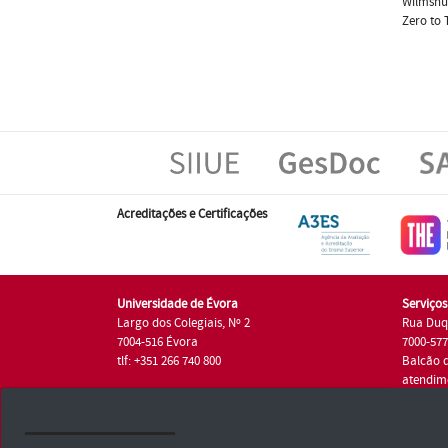
Wilmshur
Zero to 
Acreditações e Certificações
Universidade de Évora
Serviço
Largo dos Colegiais, Nº 2
Rua Duq
7004-516 Évora
7000-57
tlf: +351 266 740 800
Balcão 
atendim
tlf.: +35