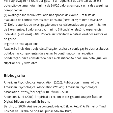
Para aprovação na UC, é obrigatória a frequência de 75% das aulas e a
obtenção de uma nota mínima de 9.5/20 valores em cada uma das seguintes
componentes.
(1) Avaliação individual efetuada nas épocas de exame: um teste de
avaliação de conhecimentos com consulta (20 valores; mínimo 9.5): 40%.
(2) Dois relatórios de investigação empírica elaborados em grupo (máximo
de 3 elementos; 8 valores cada; mínimo 3.5 cada) e relatório experiencial
individual (4 valores): 60%. Poderá ser solicitada a defesa oral dos relatórios
de grupo.
Regime de Avaliação Final
Avaliação individual, cuja classificação resulta da conjugação dos resultados
obtidos nas componentes da avaliação contínua, com a respetiva
ponderação. Será considerada para a classificação final uma nota igual ou
superior a 9.5/20 valores.
Bibliografia
American Psychological Association. (2020). Publication manual of the
American Psychological Association (7th ed.). American Psychological
Association. https://doi.org/10.1037/0000165-000
Anderson, N. H. (2001). Empirical direction in design and analysis [Adobe
Digital Editions version]. Erlbaum.
Bardin, L. (2008). Análise de conteúdo (4a ed.) (L. A. Reto & A. Pinheiro, Trad.).
Edições 70. (Trabalho original publicado em 1977.)