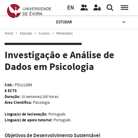
EN
ESTUDAR
Início
Estudar
Cursos
Mestrados
Investigação e Análise de
Dados em Psicologia
Cód.:
PSI11128M
6 ECTS
Duração:
15 semanas/156 horas
Área Científica:
Psicologia
Língua(s) de lecionação:
Português
Língua(s) de apoio tutorial:
Português
Objetivos de Desenvolvimento Sustentável