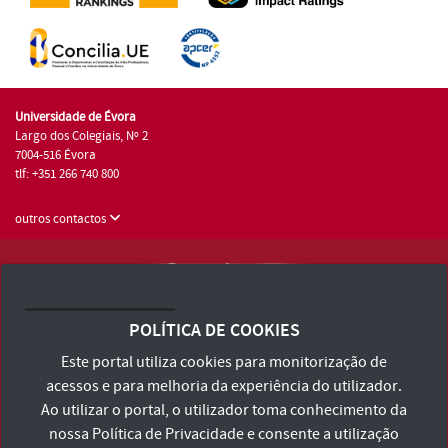
Universidade de Évora
Largo dos Colegiais, Nº 2
7004-516 Évora
tlf: +351 266 740 800
outros contactos
Universidade de Évora © 2026
Consulte os Termos e Condições e Política de Privacidade
POLÍTICA DE COOKIES
Declaração de Acessibilidade
Este portal utiliza cookies para monitorização de
acessos e para melhoria da experiência do utilizador.
Ao utilizar o portal, o utilizador toma conhecimento da
nossa
Política de Privacidade
e consente a utilização