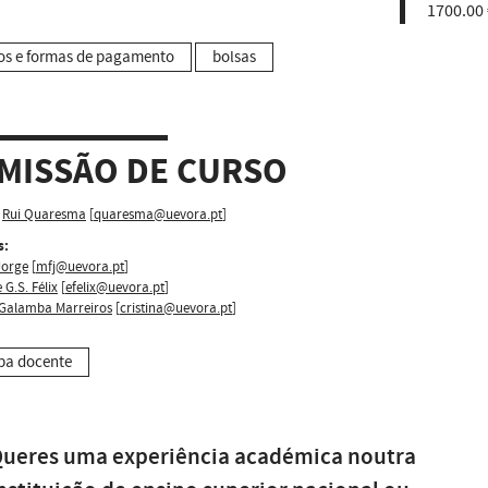
1700.00 
os e formas de pagamento
bolsas
MISSÃO DE CURSO
Rui Quaresma
[
quaresma@uevora.pt
]
s:
Jorge
[
mfj@uevora.pt
]
 G.S. Félix
[
efelix@uevora.pt
]
 Galamba Marreiros
[
cristina@uevora.pt
]
pa docente
ueres uma experiência académica noutra