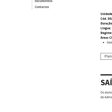
Documentos
Contactos
Unidade
Cód. DG
Duração
Língua:
Regime
Áreas C
Ges
Plan
SA
Os alun
de Admin