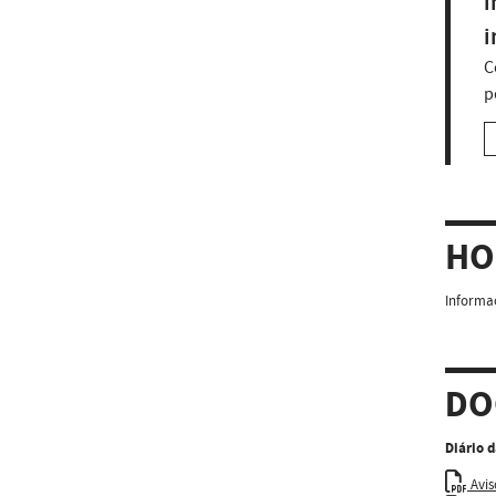
i
i
C
p
HO
Informaç
DO
Diário 
Avis