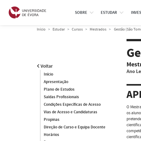
SOBRE
ESTUDAR
INVE
Início
Estudar
Cursos
Mestrados
Gestão (São Tomé
Ge
Mest
Voltar
Ano Le
Início
Apresentação
Plano de Estudos
AP
Saídas Profissionais
Condições Específicas de Acesso
O Mestra
Vias de Acesso e Candidaturas
os aluno
pretende
Propinas
científi
Direção de Curso e Equipa Docente
competê
Horários
científi