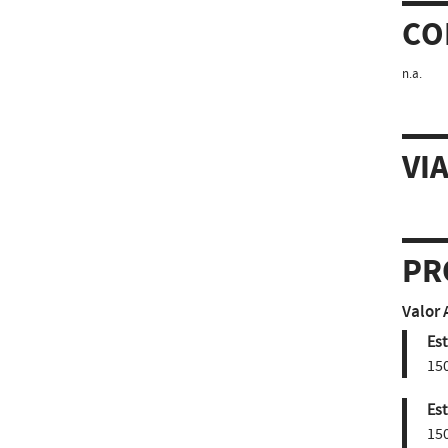
CO
n.a.
VI
PR
Valor 
Est
150
Est
150