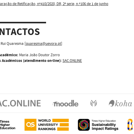
aração de Retificação, nº410/2020, DR, 2ª serie, n.º106 de 1 de junho
NTACTOS
Rui Quaresma [
quaresma@uevora.pt
]
Académico:
Maria João Doutor Zorro
s Académicos (atendimento on-line):
SAC.ONLINE