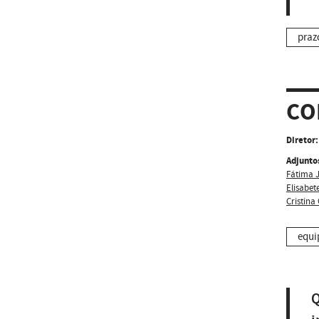
praz
CO
Diretor:
Adjunto
Fátima 
Elisabete
Cristina
equi
Q