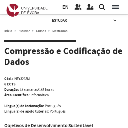
EN
ESTUDAR
Início
Estudar
Cursos
Mestrados
Compressão e Codificação de
Dados
Cód.:
INF13263M
6 ECTS
Duração:
15 semanas/156 horas
Área Científica:
Informática
Língua(s) de lecionação:
Português
Língua(s) de apoio tutorial:
Português
Objetivos de Desenvolvimento Sustentável