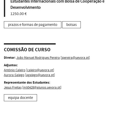
Estudantes Internacionais com Bolsa de Cooperação e
Desenvolvimento
1250.00 €
prazos e formas de pagamento
bolsas
COMISSÃO DE CURSO
Diretor:
João Manuel Rodrigues Pereira
[
jpereira@uevora.pt
]
Adjuntos:
António Caleiro
[
caleiro@uevora.pt
]
Aurora Galego
[
agalego@uevora.pt
]
Representante dos Estudantes:
Jesus Freitas
[
m50428@alunos.uevora.pt
]
equipa docente