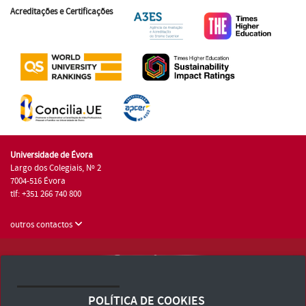
Acreditações e Certificações
Universidade de Évora
Largo dos Colegiais, Nº 2
7004-516 Évora
tlf: +351 266 740 800
outros contactos
Universidade de Évora © 2026
Consulte os Termos e Condições e Política de Privacidade
POLÍTICA DE COOKIES