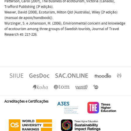
Patterson, Carol (2007), The business of ecotourism, Victoria (Canada),
Trafford Publishing (3ª edição).
Weaver, David (2008), Ecoturism, Milton Qld (Austrália), Wiley (2ª edição)
(manual de apoio/handbook)).
Wurzinger, S. e Johansson, M. (2006), Environmental concern and knowledge
of ecotourism among three groups of Swedish tourists, Journal of Travel
Research 45: 217-226.
Acreditações e Certificações