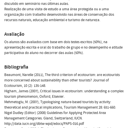
discutido em seminário nas últimas aulas.
Realização de uma visita de estudo a uma área protegida ou a uma
organização com trabalho desenvolvido nas áreas de conservação dos
recursos naturais, educação ambiental e turismo de natureza.
Avaliação
Os alunos são avaliados com base em dois testes escritos (50%), na
apresentação escrita e oral do trabalho de grupo e no desempenho e atitude
participativa do aluno no decorrer das aulas (50%).
Bibliografia
Beaumont, Narelle (2011), The third criterion of ecotourism: are ecotourists
more concerned about sustainability than other tourists? Journal of
Ecotourism, 10 (2): 135-148.
Higham, James (2007), Critical issues in ecotourism: understanding a complex
tourism phenomenon, Oxford, Elsevier.
Mehmetoglu, M. (2007), Typologising nature-based tourists by activity:
theoretical and practical implications, Tourism Management 28: 651-660.
Nigel Dudley (Editor) (2008) Guidelines for Applying Protected Area
Management Categories. Gland, Switzerland, IUCN.
http://data.iucn.org/dbtw-wpd/edocs/PAPS-016.pdf