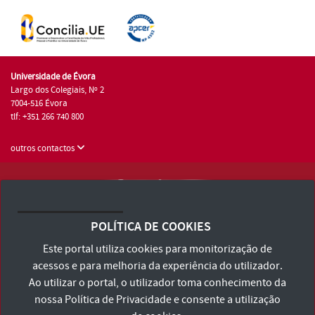
Universidade de Évora
Largo dos Colegiais, Nº 2
7004-516 Évora
tlf: +351 266 740 800
outros contactos
Universidade de Évora © 2026
Consulte os Termos e Condições e Política de Privacidade
POLÍTICA DE COOKIES
Declaração de Acessibilidade
Este portal utiliza cookies para monitorização de
acessos e para melhoria da experiência do utilizador.
Ao utilizar o portal, o utilizador toma conhecimento da
nossa
Política de Privacidade
e consente a utilização