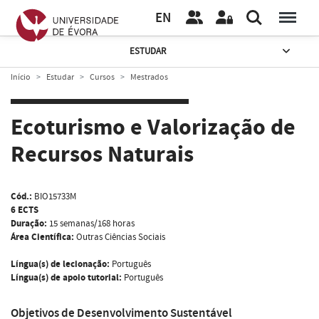
EN
ESTUDAR
Início
Estudar
Cursos
Mestrados
Ecoturismo e Valorização de
Recursos Naturais
Cód.:
BIO15733M
6 ECTS
Duração:
15 semanas/168 horas
Área Científica:
Outras Ciências Sociais
Língua(s) de lecionação:
Português
Língua(s) de apoio tutorial:
Português
Objetivos de Desenvolvimento Sustentável