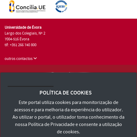
Universidade de Évora
Largo dos Colegiais, Nº 2
7004-516 Évora
tlf: +351 266 740 800
outros contactos
Universidade de Évora © 2026
Consulte os Termos e Condições e Política de Privacidade
POLÍTICA DE COOKIES
Declaração de Acessibilidade
Este portal utiliza cookies para monitorização de
acessos e para melhoria da experiência do utilizador.
Ao utilizar o portal, o utilizador toma conhecimento da
nossa
Política de Privacidade
e consente a utilização
de cookies.