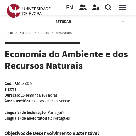
EN
ESTUDAR
Início
Estudar
Cursos
Mestrados
Economia do Ambiente e dos
Recursos Naturais
Cód.:
BIO15732M
6 ECTS
Duração:
15 semanas/168 horas
Área Científica:
Outras Ciências Sociais
Língua(s) de lecionação:
Português
Língua(s) de apoio tutorial:
Português
Objetivos de Desenvolvimento Sustentável