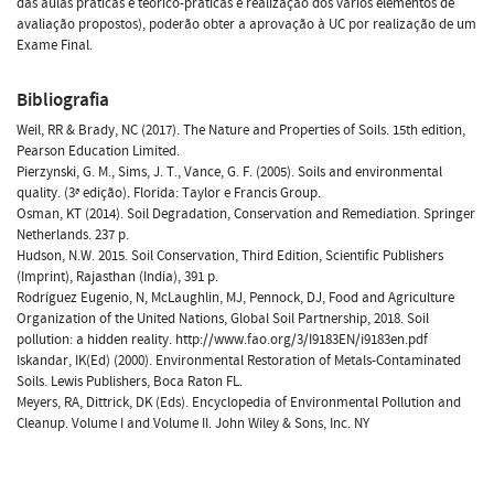
das aulas práticas e teórico-práticas e realização dos vários elementos de
avaliação propostos), poderão obter a aprovação à UC por realização de um
Exame Final.
Bibliografia
Weil, RR & Brady, NC (2017). The Nature and Properties of Soils. 15th edition,
Pearson Education Limited.
Pierzynski, G. M., Sims, J. T., Vance, G. F. (2005). Soils and environmental
quality. (3ª edição). Florida: Taylor e Francis Group.
Osman, KT (2014). Soil Degradation, Conservation and Remediation. Springer
Netherlands. 237 p.
Hudson, N.W. 2015. Soil Conservation, Third Edition, Scientific Publishers
(Imprint), Rajasthan (India), 391 p.
Rodríguez Eugenio, N, McLaughlin, MJ, Pennock, DJ, Food and Agriculture
Organization of the United Nations, Global Soil Partnership, 2018. Soil
pollution: a hidden reality. http://www.fao.org/3/I9183EN/i9183en.pdf
Iskandar, IK(Ed) (2000). Environmental Restoration of Metals-Contaminated
Soils. Lewis Publishers, Boca Raton FL.
Meyers, RA, Dittrick, DK (Eds). Encyclopedia of Environmental Pollution and
Cleanup. Volume I and Volume II. John Wiley & Sons, Inc. NY