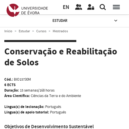
EN
ESTUDAR
Início
Estudar
Cursos
Mestrados
Conservação e Reabilitação
de Solos
Cód.:
BIO15730M
6 ECTS
Duração:
15 semanas/168 horas
Área Científica:
Ciências da Terra e do Ambiente
Língua(s) de lecionação:
Português
Língua(s) de apoio tutorial:
Português
Objetivos de Desenvolvimento Sustentável