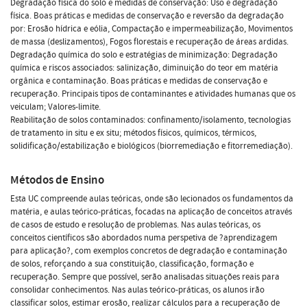
Degradação física do solo e medidas de conservação: Uso e degradação
física. Boas práticas e medidas de conservação e reversão da degradação
por: Erosão hídrica e eólia, Compactação e impermeabilização, Movimentos
de massa (deslizamentos), Fogos florestais e recuperação de áreas ardidas.
Degradação química do solo e estratégias de minimização: Degradação
química e riscos associados: salinização, diminuição do teor em matéria
orgânica e contaminação. Boas práticas e medidas de conservação e
recuperação. Principais tipos de contaminantes e atividades humanas que os
veiculam; Valores-limite.
Reabilitação de solos contaminados: confinamento/isolamento, tecnologias
de tratamento in situ e ex situ; métodos físicos, químicos, térmicos,
solidificação/estabilização e biológicos (biorremediação e fitorremediação).
Métodos de Ensino
Esta UC compreende aulas teóricas, onde são lecionados os fundamentos da
matéria, e aulas teórico-práticas, focadas na aplicação de conceitos através
de casos de estudo e resolução de problemas. Nas aulas teóricas, os
conceitos científicos são abordados numa perspetiva de ?aprendizagem
para aplicação?, com exemplos concretos de degradação e contaminação
de solos, reforçando a sua constituição, classificação, formação e
recuperação. Sempre que possível, serão analisadas situações reais para
consolidar conhecimentos. Nas aulas teórico-práticas, os alunos irão
classificar solos, estimar erosão, realizar cálculos para a recuperação de