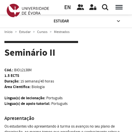
EN
ESTUDAR
Início
Estudar
Cursos
Mestrados
Seminário II
Cód.:
BIO12138M
1.5 ECTS
Duração:
15 semanas/40 horas
Área Científica:
Biologia
Língua(s) de lecionação:
Português
Língua(s) de apoio tutorial:
Português
Apresentação
Os estudantes vão apresentando à turma os avanços no seu plano de
dissertação, ao mesmo tempo que aprofundam o conhecimento sobre o