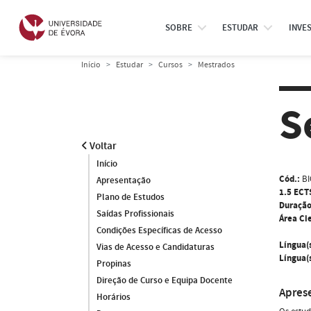
SOBRE
ESTUDAR
INVE
Início
Estudar
Cursos
Mestrados
S
Voltar
Início
Cód.:
B
Apresentação
1.5 ECT
Plano de Estudos
Duração
Saídas Profissionais
Área Cie
Condições Específicas de Acesso
Língua(
Vias de Acesso e Candidaturas
Língua(s
Propinas
Direção de Curso e Equipa Docente
Apres
Horários