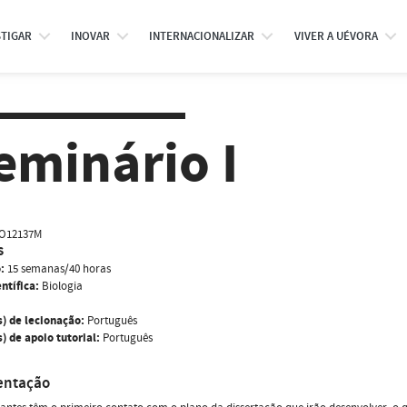
STIGAR
INOVAR
INTERNACIONALIZAR
VIVER A UÉVORA
eminário I
IO12137M
S
:
15 semanas/40 horas
ntífica:
Biologia
s) de lecionação:
Português
) de apoio tutorial:
Português
entação