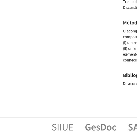
Treino d
Discussã
Métod
O acompa
compost
(I) um r
(II) uma
elemento
conhecim
Biblio
De acord