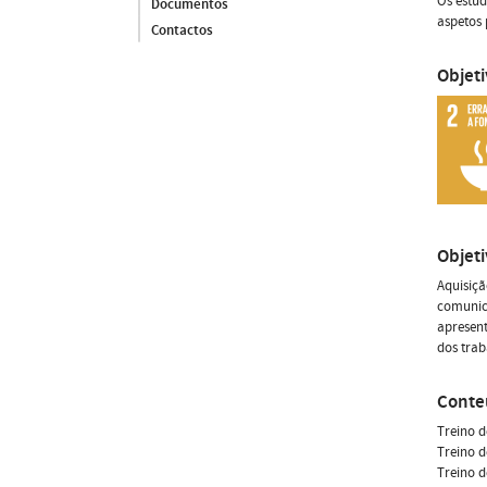
Os estud
Documentos
aspetos 
Contactos
Objet
Objet
Aquisiçã
comunica
apresent
dos trab
Conte
Treino d
Treino d
Treino d