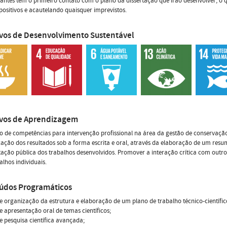
antes têm o primeiro contato com o plano da dissertação que irão desenvolver, o 
positivos e acautelando quaisquer imprevistos.
ivos de Desenvolvimento Sustentável
ivos de Aprendizagem
o de competências para intervenção profissional na área da gestão de conservação
ção dos resultados sob a forma escrita e oral, através da elaboração de um resum
ação pública dos trabalhos desenvolvidos. Promover a interação crítica com outros
alhos individuais.
údos Programáticos
e organização da estrutura e elaboração de um plano de trabalho técnico-científic
e apresentação oral de temas científicos;
e pesquisa científica avançada;