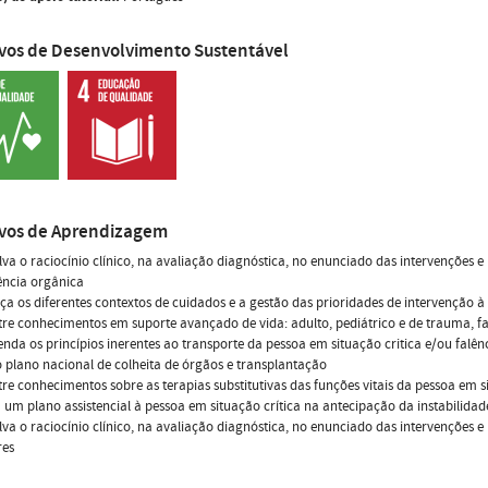
ivos de Desenvolvimento Sustentável
ivos de Aprendizagem
va o raciocínio clínico, na avaliação diagnóstica, no enunciado das intervenções e
ência orgânica
a os diferentes contextos de cuidados e a gestão das prioridades de intervenção à
e conhecimentos em suporte avançado de vida: adulto, pediátrico e de trauma, fac
da os princípios inerentes ao transporte da pessoa em situação critica e/ou falên
o plano nacional de colheita de órgãos e transplantação
e conhecimentos sobre as terapias substitutivas das funções vitais da pessoa em si
um plano assistencial à pessoa em situação crítica na antecipação da instabilidade
va o raciocínio clínico, na avaliação diagnóstica, no enunciado das intervenções 
res