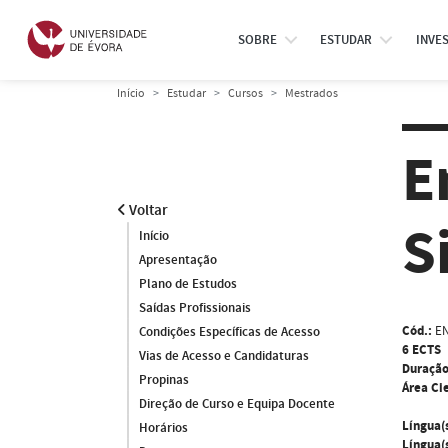
SOBRE
ESTUDAR
INVE
Início
Estudar
Cursos
Mestrados
E
Voltar
S
Início
Apresentação
Plano de Estudos
Saídas Profissionais
Cód.:
E
Condições Específicas de Acesso
6 ECTS
Vias de Acesso e Candidaturas
Duração
Propinas
Área Cie
Direção de Curso e Equipa Docente
Língua(
Horários
Língua(s