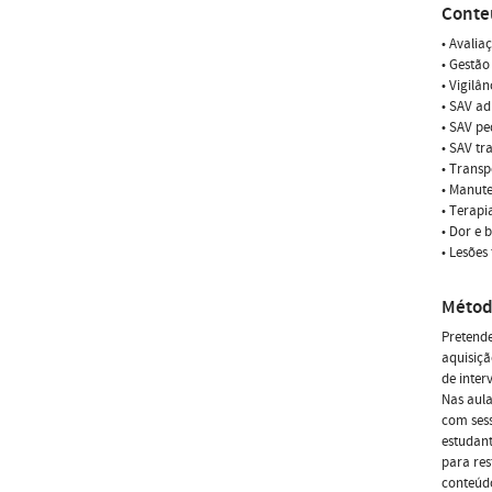
Conte
• Avalia
• Gestão
• Vigilâ
• SAV ad
• SAV pe
• SAV t
• Transp
• Manute
• Terapi
• Dor e 
• Lesões
Métod
Pretende
aquisiçã
de inte
Nas aula
com sess
estudant
para res
conteúd