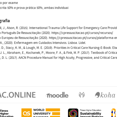
ão por exame
crita 50% e prova prática 50%, ambas individuai
grafia
, J., Alson, R. (2015). International Trauma Life Support for Emergency Care Provid
 Português De Ressuscitação (2020). https://cpressuscitacao.pt/cursos/recursos/
 Europeu de Ressuscitação (2020). https://cpressuscitacao.pt/cursos/plataforma-e
.A., (2020). Enfermagem em Cuidados Intensivos. Lisboa. Lidel.
 D., Stacy, K. M., & Lough, M. E. (2019). Priorities in Critical Care Nursing-E-Book. El
 J. L., Abraham, E., Kochanek, P., Moore, F. A., & Fink, M. P. (2017). Textbook of Criti
 D. L. (2017). AACN Procedure Manual for High Acuity, Progressive, and Critical Care. (