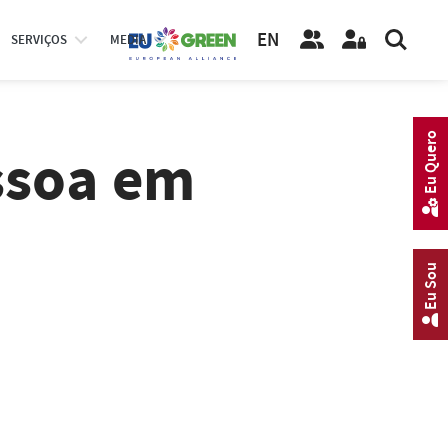
EN
SERVIÇOS
MEDIA
Eu Quero
ssoa em
Eu Sou