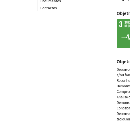
Documentos
Contactos
Objet
Objet
Desenvol
e/ou fal
Reconheç
Demonstr
Compreen
Analise 
Demonstr
Conceba 
Desenvol
tecidula