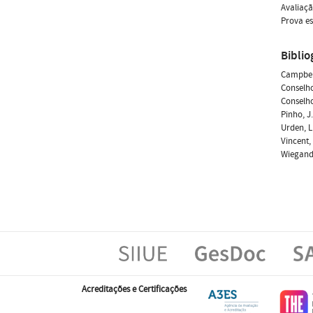
Avaliaç
Prova es
Biblio
Campbell
Conselho
Conselho
Pinho, J
Urden, L.
Vincent,
Wiegand,
Acreditações e Certificações