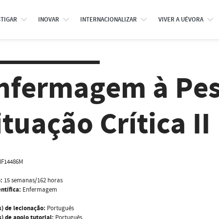
STIGAR
INOVAR
INTERNACIONALIZAR
VIVER A UÉVORA
nfermagem à Pe
ituação Crítica II
NF14486M
:
15 semanas/162 horas
ntífica:
Enfermagem
s) de lecionação:
Português
) de apoio tutorial:
Português