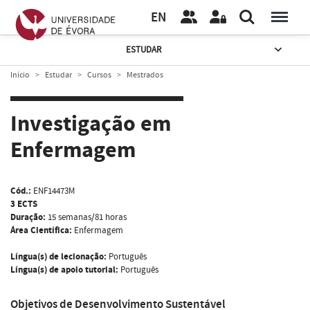
EN
ESTUDAR
Início
Estudar
Cursos
Mestrados
Investigação em
Enfermagem
Cód.:
ENF14473M
3 ECTS
Duração:
15 semanas/81 horas
Área Científica:
Enfermagem
Língua(s) de lecionação:
Português
Língua(s) de apoio tutorial:
Português
Objetivos de Desenvolvimento Sustentável