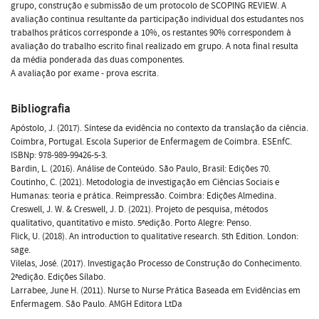
grupo, construção e submissão de um protocolo de SCOPING REVIEW. A
avaliação continua resultante da participação individual dos estudantes nos
trabalhos práticos corresponde a 10%, os restantes 90% correspondem à
avaliação do trabalho escrito final realizado em grupo. A nota final resulta
da média ponderada das duas componentes.
A avaliação por exame - prova escrita.
Bibliografia
Apóstolo, J. (2017). Síntese da evidência no contexto da translação da ciência.
Coimbra, Portugal. Escola Superior de Enfermagem de Coimbra. ESEnfC.
ISBNp: 978-989-99426-5-3.
Bardin, L. (2016). Análise de Conteúdo. São Paulo, Brasil: Edições 70.
Coutinho, C. (2021). Metodologia de investigação em Ciências Sociais e
Humanas: teoria e prática. Reimpressão. Coimbra: Edições Almedina.
Creswell, J. W. & Creswell, J. D. (2021). Projeto de pesquisa, métodos
qualitativo, quantitativo e misto. 5ªedição. Porto Alegre: Penso.
Flick, U. (2018). An introduction to qualitative research. 5th Edition. London:
sage.
Vilelas, José. (2017). Investigação Processo de Construção do Conhecimento.
2ªedição. Edições Sílabo.
Larrabee, June H. (2011). Nurse to Nurse Prática Baseada em Evidências em
Enfermagem. São Paulo. AMGH Editora LtDa