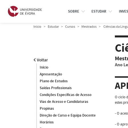
SOBRE
ESTUDAR
INVE
Início
Estudar
Cursos
Mestrados
Ciências da Lin
Ci
Mest
Voltar
Ano Le
Início
Apresentação
Plano de Estudos
AP
Saídas Profissionais
Condições Específicas de Acesso
O ciclo 
Vias de Acesso e Candidaturas
estes pr
Propinas
- O aces
Direção de Curso e Equipa Docente
Horários
- O apro