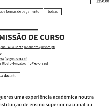
1250.00 
os e formas de pagamento
bolsas
MISSÃO DE CURSO
Ana Paula Banza
[
anabanza@uevora.pt
]
s:
rra
[
lspg@uevora.pt
]
a Ribeiro Gonçalves
[
frg@uevora.pt
]
pa docente
ueres uma experiência académica noutra
nstituição de ensino superior nacional ou