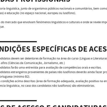
toria linguística, junto de organismos públicos nacionais e comunitários, bem como
cas) e educação (no espaço nacional, europeu ou lusófono).
s do mercado que envolvam fenómenos linguísticos e culturais e onde se revele 
gue.
NDIÇÕES ESPECÍFICAS DE ACE
ndidatos devem ser detentores de formação na área do curso (Línguas e Literaturas
 afins (Ciências da Comunicação, Jornalismo, etc.)
ndidatos farão uma entrevista para avaliação de competências orais e escritas.
ndidatos estrangeiros provenientes de países não lusófonos deverão ainda fazer p
ortuguesa (mínimo B2).
 condições acima descritas (área de formação adequada, avaliação positiva na e
cia linguística, no caso dos candidatos não lusófonos) são eliminatórias.