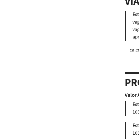
VI
Est
vag
vag
ap
cale
PR
Valor 
Est
105
Est
105