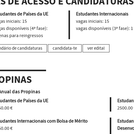
AS DE ACESSO E CANDIDATURAS
udantes de Países da UE
Estudantes Internacionais
as iniciais:
15
vagas iniciais:
15
as disponíveis (4ª fase):
vagas disponíveis (3ª fase):
1
enas para reingressos
ndário de candidaturas
candidata-te
ver edital
OPINAS
Anual das Propinas
udantes de Países da UE
Estudant
0.00 €
2500.00 
udantes Internacionais com Bolsa de Mérito
Estudan
0.00 €
Desenvo