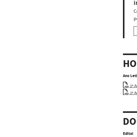
i
C
p
HO
Ano Let
1º A
1º A
DO
Edital