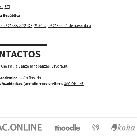
al [PT]
da República
o n.º 21483/2022, DR, 2ª Série, nº 218 de 11 de novembro
NTACTOS
Ana Paula Banza [
anabanza@uevora.pt
]
Académico:
João Rosado
s Académicos (atendimento on-line):
SAC.ONLINE