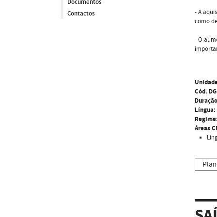
Documentos
- A aqui
Contactos
como de 
- O aume
importa
Unidade
Cód. DG
Duração
Língua:
Regime
Áreas C
Lín
Plan
SA