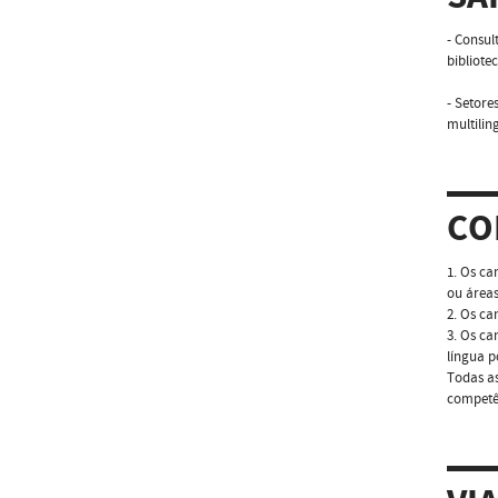
- Consul
bibliote
- Setore
multilin
CO
1. Os ca
ou áreas
2. Os ca
3. Os ca
língua p
Todas as
competên