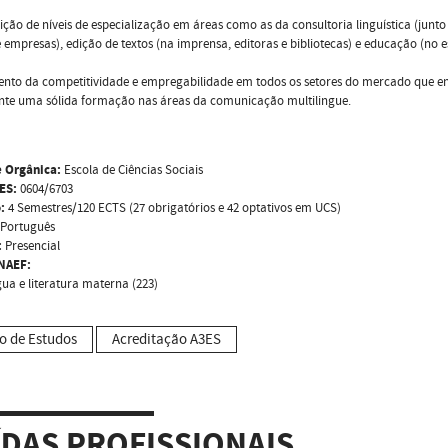
sição de níveis de especialização em áreas como as da consultoria linguística (jun
empresas), edição de textos (na imprensa, editoras e bibliotecas) e educação (no 
nto da competitividade e empregabilidade em todos os setores do mercado que env
nte uma sólida formação nas áreas da comunicação multilingue.
 Orgânica:
Escola de Ciências Sociais
ES:
0604/6703
:
4 Semestres/120 ECTS (27 obrigatórios e 42 optativos em UCS)
Português
:
Presencial
NAEF:
gua e literatura materna (223)
o de Estudos
Acreditação A3ES
ÍDAS PROFISSIONAIS