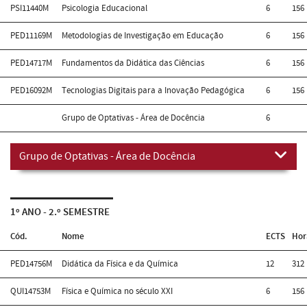
PSI11440M
Psicologia Educacional
6
156
PED11169M
Metodologias de Investigação em Educação
6
156
PED14717M
Fundamentos da Didática das Ciências
6
156
PED16092M
Tecnologias Digitais para a Inovação Pedagógica
6
156
Grupo de Optativas - Área de Docência
6
Grupo de Optativas - Área de Docência
1º ANO - 2.º SEMESTRE
Cód.
Nome
ECTS
Hor
PED14756M
Didática da Física e da Química
12
312
QUI14753M
Física e Química no século XXI
6
156