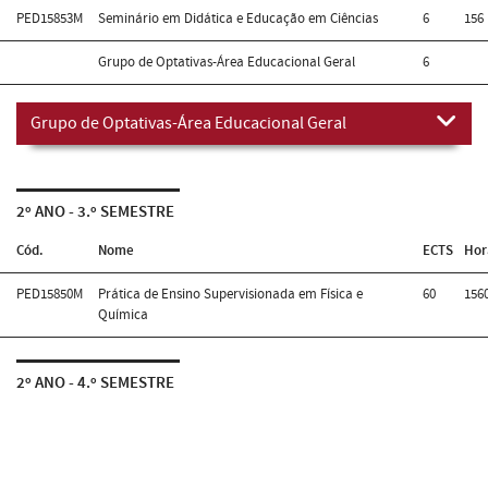
PED15853M
Seminário em Didática e Educação em Ciências
6
156
Grupo de Optativas-Área Educacional Geral
6
Grupo de Optativas-Área Educacional Geral
2º ANO - 3.º SEMESTRE
Cód.
Nome
ECTS
Hor
PED15850M
Prática de Ensino Supervisionada em Física e
60
156
Química
2º ANO - 4.º SEMESTRE