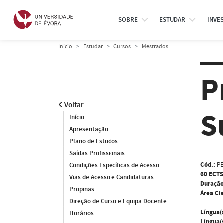
SOBRE
ESTUDAR
INVE
Início
Estudar
Cursos
Mestrados
P
Voltar
S
Início
Apresentação
Plano de Estudos
Saídas Profissionais
Cód.:
P
Condições Específicas de Acesso
60 ECTS
Vias de Acesso e Candidaturas
Duração
Propinas
Área Cie
Direção de Curso e Equipa Docente
Língua(
Horários
Língua(s