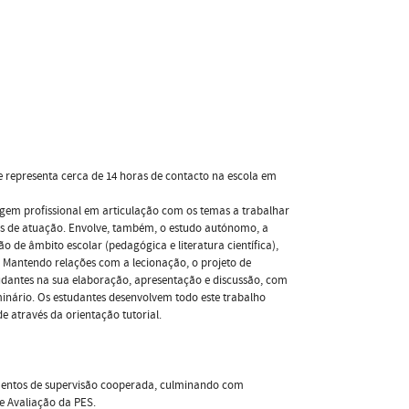
e representa cerca de 14 horas de contacto na escola em
gem profissional em articulação com os temas a trabalhar
tos de atuação. Envolve, também, o estudo autónomo, a
o de âmbito escolar (pedagógica e literatura científica),
 Mantendo relações com a lecionação, o projeto de
tudantes na sua elaboração, apresentação e discussão, com
minário. Os estudantes desenvolvem todo este trabalho
e através da orientação tutorial.
omentos de supervisão cooperada, culminando com
e Avaliação da PES.