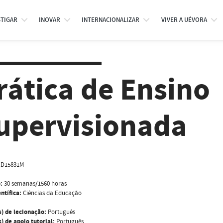
STIGAR
INOVAR
INTERNACIONALIZAR
VIVER A UÉVORA
rática de Ensino
upervisionada
ED15831M
:
30 semanas/1560 horas
ntífica:
Ciências da Educação
s) de lecionação:
Português
) de apoio tutorial:
Português