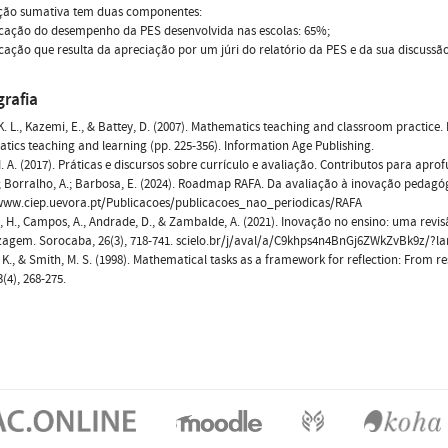
ação sumativa tem duas componentes:
ficação do desempenho da PES desenvolvida nas escolas: 65%;
ficação que resulta da apreciação por um júri do relatório da PES e da sua discussã
grafia
K. L., Kazemi, E., & Battey, D. (2007). Mathematics teaching and classroom practice. 
ics teaching and learning (pp. 225-356). Information Age Publishing.
M. A. (2017). Práticas e discursos sobre currículo e avaliação. Contributos para apr
.; Borralho, A.; Barbosa, E. (2024). Roadmap RAFA. Da avaliação à inovação pedagó
/www.ciep.uevora.pt/Publicacoes/publicacoes_nao_periodicas/RAFA
 H., Campos, A., Andrade, D., & Zambalde, A. (2021). Inovação no ensino: uma revis
zagem. Sorocaba, 26(3), 718-741. scielo.br/j/aval/a/C9khps4n4BnGj6ZWkZvBk9z/?
. K., & Smith, M. S. (1998). Mathematical tasks as a framework for reflection: From 
(4), 268-275.