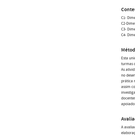
Conte
C1- Dim
C2-Dime
C3- Dime
C4- Dime
Métod
Esta uni
turmas d
As ativi
no desen
prática 
assim co
investig
docentes
apoiados
Avali
A avalia
elaboraç