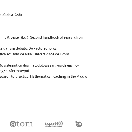
o pública: 35%
In F. K. Lester (Ed.), Second handbook of research on
ofundar um debate. De Facto Editores.
gica em sala de aula. Universidade de Évora.
ão sistemática das metodologias ativas de ensino-
lang=pt&format=pdf
research to practice. Mathematics Teaching in the Middle