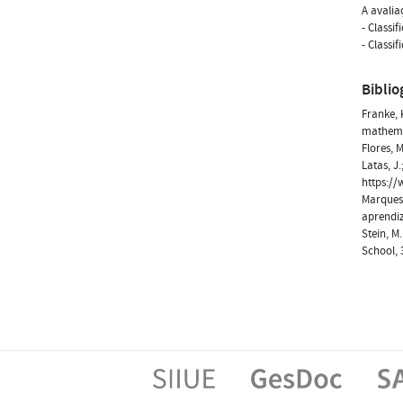
A avali
- Classi
- Classi
Biblio
Franke, 
mathemat
Flores, 
Latas, J
https:/
Marques,
aprendi
Stein, M
School, 3