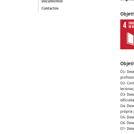
Documentos
Contactos
Objet
Objet
O1- Dese
profissi
O2- Cont
leciona
O3- Dese
dificuld
O4- Dese
própria 
O5- Dese
O6- Des
O7- Dese