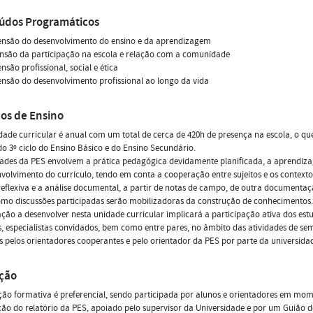
údos Programáticos
ensão do desenvolvimento do ensino e da aprendizagem
nsão da participação na escola e relação com a comunidade
nsão profissional, social e ética
nsão do desenvolvimento profissional ao longo da vida
os de Ensino
dade curricular é anual com um total de cerca de 420h de presença na escola, o qu
o 3º ciclo do Ensino Básico e do Ensino Secundário.
dades da PES envolvem a prática pedagógica devidamente planificada, a aprendiza
volvimento do currículo, tendo em conta a cooperação entre sujeitos e os contex
reflexiva e a análise documental, a partir de notas de campo, de outra documentaçã
mo discussões participadas serão mobilizadoras da construção de conhecimentos.
ação a desenvolver nesta unidade curricular implicará a participação ativa dos es
, especialistas convidados, bem como entre pares, no âmbito das atividades de se
 pelos orientadores cooperantes e pelo orientador da PES por parte da universidad
ação
ção formativa é preferencial, sendo participada por alunos e orientadores em m
ão do relatório da PES, apoiado pelo supervisor da Universidade e por um Guião d