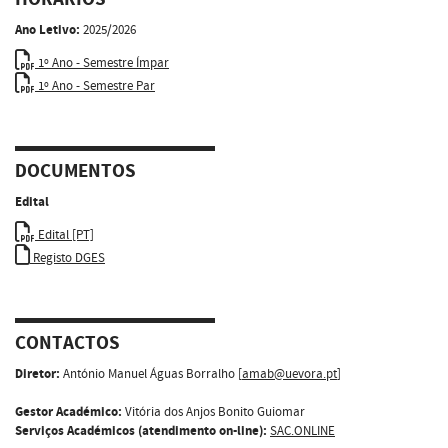
Ano Letivo:
2025/2026
1º Ano - Semestre Ímpar
1º Ano - Semestre Par
DOCUMENTOS
Edital
Edital [PT]
Registo DGES
CONTACTOS
Diretor:
António Manuel Águas Borralho [
amab@uevora.pt
]
Gestor Académico:
Vitória dos Anjos Bonito Guiomar
Serviços Académicos (atendimento on-line):
SAC.ONLINE