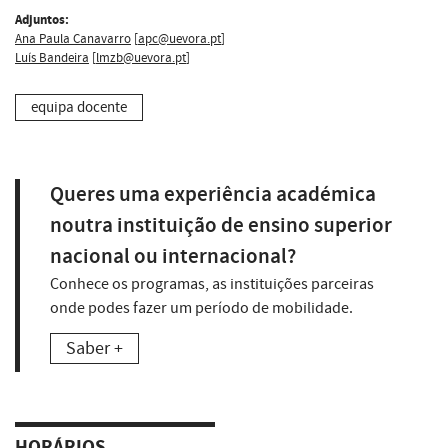
Adjuntos:
Ana Paula Canavarro
[
apc@uevora.pt
]
Luís Bandeira
[
lmzb@uevora.pt
]
equipa docente
Queres uma experiência académica
noutra instituição de ensino superior
nacional ou internacional?
Conhece os programas, as instituições parceiras
onde podes fazer um período de mobilidade.
Saber +
HORÁRIOS