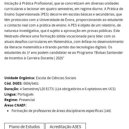
Iniciação à Prática Profissional, que se concretizam em diversas unidades
curriculares a lecionar em quatro semestres, em regime diurno. A Prática de
Ensino Supervisionada (PES) decorre em escolas básicas e secundárias, que
têm protocolos com a Universidade de Évora, proporcionando ao estudante
o contacto real com a prática de ensino. A PES é objeto de um relatório, de
natureza investigativa, que é sujeito a aprovação em provas públicas. Este
Mestrado oferece uma formação sólida vocacionada para lidar com os
atuais desafios curriculares em Matemática, com ênfase no desenvolvimento
da literacia matemática e tirando partido das tecnologias digitais. Os
estudantes do 1º ano podem candidatar-se ao Programa ?Bolsas Santander
de Incentivo à Carreira Docente | 2025"
Unidade Orgânica:
Escola de Ciências Sociais
Cód. DGES:
0604/6451
Duração:
4 Semestres/120 ECTS (114 obrigatórios e 6 optativos em UCS)
Língua:
Português
Regime:
Presencial
Áreas CNAEF:
Formação de professores de áreas disciplinares específicas (145)
Plano de Estudos
Acreditação A3ES