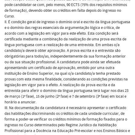
pode candidatar-se com, pelo menos, 90 ECTS (75% dos requisitos mínimos
de formação), devendo obter os créditos em falta depois do ingresso no
Curso.
II. É condição geral de ingresso o domínio oral e escrito da língua portuguesa
e o domínio das regras essenciais da argumentação lógica e crítica, de
acordo com a legislação em vigor para este efeito. Esta condição será
certificada mediante a combinação da realização de uma prova escrita de
língua portuguesa com a realização de uma entrevista. Em ambas o/a
candidato/a deverá obter aprovação. A prova escrita e a entrevista são
obrigatórias para todos/as, independentemente da sua formação anterior
ou da sua situação profissional. A candidatura pode ainda ser efetuada
apresentando um certificado de aprovação, emitido por uma outra
instituição de Ensino Superior, na qual o/a candidato/a tenha prestado
provas com esta mesma finalidade, considerando as condições previstas na
legislação em vigor para o efeito. A realização da prova escrita e da
entrevista para aferir o domínio da língua portuguesa terá lugar nos dias 23
de março (1ª fase), 15 de junho (2ª fase) e 7 de setembro (3ª fase) em local e
horário a anunciar.
III. Na documentação da candidatura é necessário apresentar o certificado
das habilitações discriminando os créditos de cada unidade curricular, de
forma a poder-se verificar os créditos mínimos de formação fixados para o
ingresso no Curso determinados pelo Regime Jurídico da Habilitação
Profissional para a Docência na Educação Pré-escolar e nos Ensinos Básico e