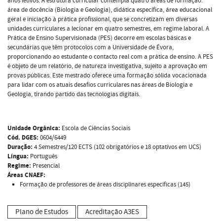
anos letivos. A estrutura curricular contempla quatro áreas de formação:
área de docência (Biologia e Geologia), didática específica, área educacional
geral e iniciação à prática profissional, que se concretizam em diversas
unidades curriculares a lecionar em quatro semestres, em regime laboral. A
Prática de Ensino Supervisionada (PES) decorre em escolas básicas e
secundárias que têm protocolos com a Universidade de Évora,
proporcionando ao estudante o contacto real com a prática de ensino. A PES
é objeto de um relatório, de natureza investigativa, sujeito a aprovação em
provas públicas. Este mestrado oferece uma formação sólida vocacionada
para lidar com os atuais desafios curriculares nas áreas de Biologia e
Geologia, tirando partido das tecnologias digitais.
Unidade Orgânica:
Escola de Ciências Sociais
Cód. DGES:
0604/6449
Duração:
4 Semestres/120 ECTS (102 obrigatórios e 18 optativos em UCS)
Língua:
Português
Regime:
Presencial
Áreas CNAEF:
Formação de professores de áreas disciplinares específicas (145)
Plano de Estudos
Acreditação A3ES