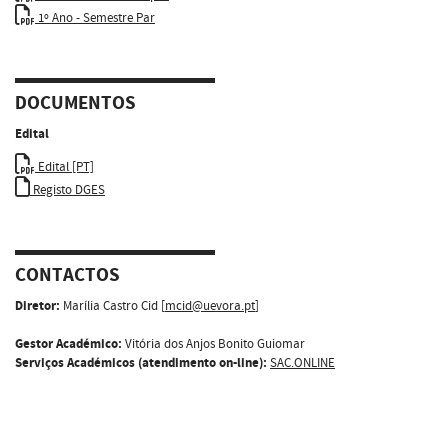
1º Ano - Semestre Par
DOCUMENTOS
Edital
Edital [PT]
Registo DGES
CONTACTOS
Diretor:
Marília Castro Cid [
mcid@uevora.pt
]
Gestor Académico:
Vitória dos Anjos Bonito Guiomar
Serviços Académicos (atendimento on-line):
SAC.ONLINE