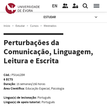
EN
ESTUDAR
Início
Estudar
Cursos
Mestrados
Perturbações da
Comunicação, Linguagem,
Leitura e Escrita
Cód.:
PSI14120M
6 ECTS
Duração:
15 semanas/156 horas
Área Científica:
Educação Especial, Psicologia
Língua(s) de lecionação:
Português
Língua(s) de apoio tutorial:
Português