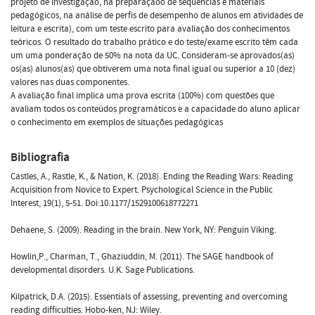
projeto de investigação, na preparaçãoo de sequências e materiais
pedagógicos, na análise de perfis de desempenho de alunos em atividades de
leitura e escrita), com um teste escrito para avaliação dos conhecimentos
teóricos. O resultado do trabalho prático e do teste/exame escrito têm cada
um uma ponderação de 50% na nota da UC. Consideram-se aprovados(as)
os(as) alunos(as) que obtiverem uma nota final igual ou superior a 10 (dez)
valores nas duas componentes.
A avaliação final implica uma prova escrita (100%) com questões que
avaliam todos os conteúdos programáticos e a capacidade do aluno aplicar
o conhecimento em exemplos de situações pedagógicas
Bibliografia
Castles, A., Rastle, K., & Nation, K. (2018). Ending the Reading Wars: Reading
Acquisition from Novice to Expert. Psychological Science in the Public
Interest, 19(1), 5-51. Doi:10.1177/1529100618772271
Dehaene, S. (2009). Reading in the brain. New York, NY: Penguin Viking.
Howlin,P., Charman, T., Ghaziuddin, M. (2011). The SAGE handbook of
developmental disorders. U.K. Sage Publications.
Kilpatrick, D.A. (2015). Essentials of assessing, preventing and overcoming
reading difficulties. Hobo-ken, NJ: Wiley.