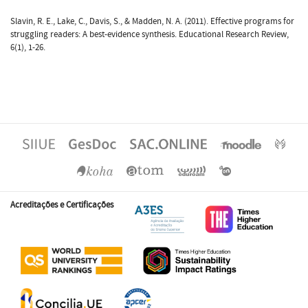
Slavin, R. E., Lake, C., Davis, S., & Madden, N. A. (2011). Effective programs for
struggling readers: A best-evidence synthesis. Educational Research Review,
6(1), 1-26.
Acreditações e Certificações