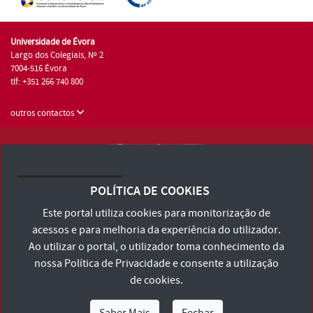
Universidade de Évora
Largo dos Colegiais, Nº 2
7004-516 Évora
tlf: +351 266 740 800
outros contactos
Universidade de Évora © 2026
Consulte os Termos e Condições e Política de Privacidade
POLÍTICA DE COOKIES
Declaração de Acessibilidade
Este portal utiliza cookies para monitorização de
acessos e para melhoria da experiência do utilizador.
Ao utilizar o portal, o utilizador toma conhecimento da
nossa
Política de Privacidade
e consente a utilização
de cookies.