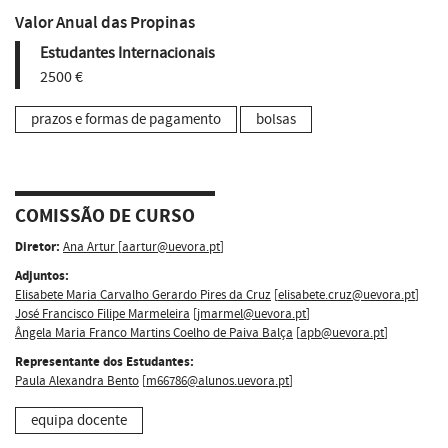
Valor Anual das Propinas
Estudantes Internacionais
2500 €
prazos e formas de pagamento
bolsas
COMISSÃO DE CURSO
Diretor:
Ana Artur
[
aartur@uevora.pt
]
Adjuntos:
Elisabete Maria Carvalho Gerardo Pires da Cruz
[
elisabete.cruz@uevora.pt
]
José Francisco Filipe Marmeleira
[
jmarmel@uevora.pt
]
Ângela Maria Franco Martins Coelho de Paiva Balça
[
apb@uevora.pt
]
Representante dos Estudantes:
Paula Alexandra Bento
[
m66786@alunos.uevora.pt
]
equipa docente