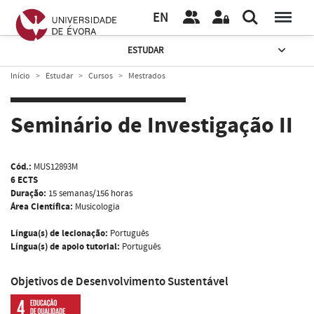
EN
ESTUDAR
Início
Estudar
Cursos
Mestrados
Seminário de Investigação II
Cód.:
MUS12893M
6 ECTS
Duração:
15 semanas/156 horas
Área Científica:
Musicologia
Língua(s) de lecionação:
Português
Língua(s) de apoio tutorial:
Português
Objetivos de Desenvolvimento Sustentável