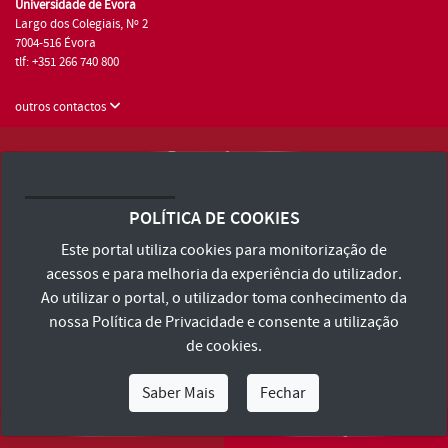
Universidade de Évora
Largo dos Colegiais, Nº 2
7004-516 Évora
tlf: +351 266 740 800
outros contactos
Universidade de Évora © 2026
Consulte os Termos e Condições e Política de Privacidade
POLÍTICA DE COOKIES
Declaração de Acessibilidade
Este portal utiliza cookies para monitorização de
acessos e para melhoria da experiência do utilizador.
Ao utilizar o portal, o utilizador toma conhecimento da
nossa
Política de Privacidade
e consente a utilização
de cookies.
Saber Mais
Fechar
Eu Sou
Eu Quero