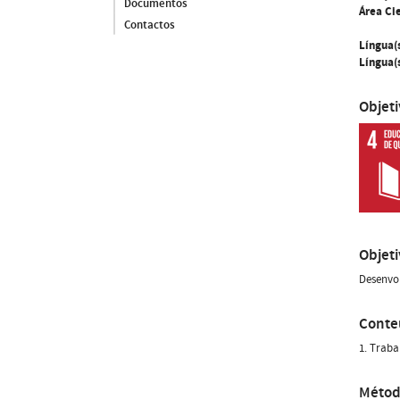
Documentos
Área Cie
Contactos
Língua(
Língua(s
Objet
Objet
Desenvol
Conte
1. Traba
Métod