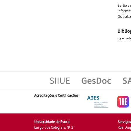
Serão va
informát
Os traba
Biblio
Sem inf
Acreditações e Certificações
Universidade de Évora
Serviço
Largo dos Colegiais, Nº 2
Rua Duq