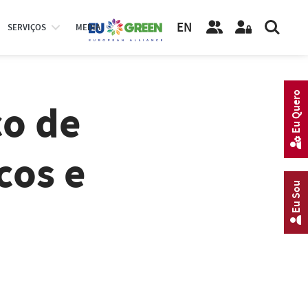
EN
SERVIÇOS
MEDIA
Eu Quero
co de
cos e
Eu Sou