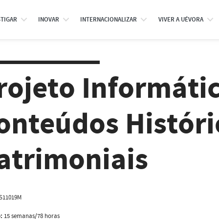
STIGAR
INOVAR
INTERNACIONALIZAR
VIVER A UÉVORA
rojeto Informáti
onteúdos Históri
atrimoniais
S11019M
:
15 semanas/78 horas