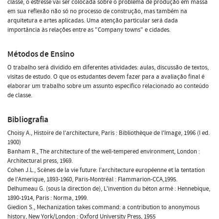
classe, o estresse vai ser colocada sobre o problema de produção em massa
em sua reflexão não só no processo de construção, mas também na
arquitetura e artes aplicadas. Uma atenção particular será dada
importância às relações entre as "Company towns" e cidades.
Métodos de Ensino
O trabalho será dividido em diferentes atividades: aulas, discussão de textos,
visitas de estudo. O que os estudantes devem fazer para a avaliação final é
elaborar um trabalho sobre um assunto específico relacionado ao conteúdo
de classe.
Bibliografia
Choisy A., Histoire de l'architecture, Paris : Bibliothèque de l'Image, 1996 (I ed.
1900)
Banham R., The architecture of the well-tempered environment, London :
Architectural press, 1969.
Cohen J.L., Scènes de la vie future: l'architecture européenne et la tentation
de l'Amerique, 1893-1960, Paris-Montréal : Flammarion-CCA,1995.
Delhumeau G. (sous la direction de), L'invention du béton armé : Hennebique,
1890-1914, Paris : Norma, 1999.
Giedion S., Mechanization takes command: a contribution to anonymous
history, New York/London : Oxford University Press, 1955