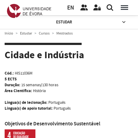
EN
ESTUDAR
Início
Estudar
Cursos
Mestrados
Cidade e Indústria
Cód.:
HIS11036M
5 ECTS
Duração:
15 semanas/130 horas
Área Científica:
História
Língua(s) de lecionação:
Português
Língua(s) de apoio tutorial:
Português
Objetivos de Desenvolvimento Sustentável