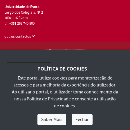
Universidade de Évora
Largo dos Colegiais, Nº 2
7004-516 Évora
tlf: +351 266 740 800
outros contactos
Universidade de Évora © 2026
Consulte os Termos e Condições e Política de Privacidade
POLÍTICA DE COOKIES
Declaração de Acessibilidade
Este portal utiliza cookies para monitorização de
acessos e para melhoria da experiência do utilizador.
Ao utilizar o portal, o utilizador toma conhecimento da
nossa
Política de Privacidade
e consente a utilização
de cookies.
Saber Mais
Fechar