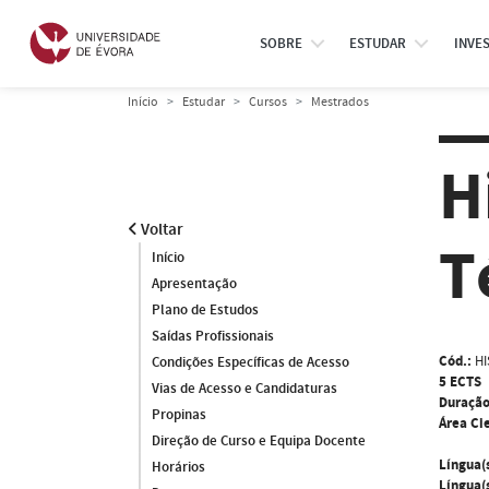
SOBRE
ESTUDAR
INVE
Início
Estudar
Cursos
Mestrados
H
Voltar
T
Início
Apresentação
Plano de Estudos
Saídas Profissionais
Cód.:
HI
Condições Específicas de Acesso
5 ECTS
Vias de Acesso e Candidaturas
Duração
Propinas
Área Cie
Direção de Curso e Equipa Docente
Língua(
Horários
Língua(s