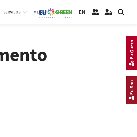
EN
SERVIÇOS
MEDIA
Eu Quero
amento
Eu Sou