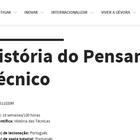
STIGAR
INOVAR
INTERNACIONALIZAR
VIVER A UÉVORA
istória do Pens
écnico
S11020M
:
15 semanas/130 horas
ntífica:
História das Técnicas
s) de lecionação:
Português
) de apoio tutorial:
Português