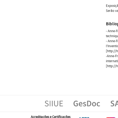
Exposiç
Serão va
Biblio
- Anne-F
techniqu
- Anne-F
l'Inventi
[http://
-Anne-Fr
internat
[http://
Acreditações e Certificações