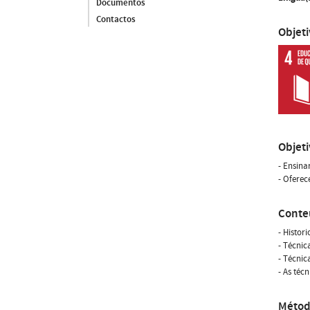
Documentos
Contactos
Objet
Objet
- Ensina
- Oferec
Conte
- Histor
- Técnic
- Técnic
- As téc
Métod