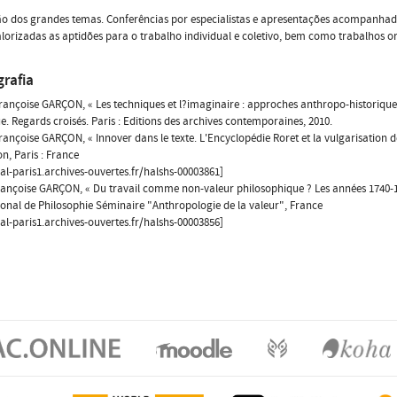
ão dos grandes temas. Conferências por especialistas e apresentações acompanha
lorizadas as aptidões para o trabalho individual e coletivo, bem como trabalhos ora
grafia
rançoise GARÇON, « Les techniques et l?imaginaire : approches anthropo-historiques
e. Regards croisés. Paris : Editions des archives contemporaines, 2010.
rançoise GARÇON, « Innover dans le texte. L'Encyclopédie Roret et la vulgarisation d
on, Paris : France
hal-paris1.archives-ouvertes.fr/halshs-00003861]
ançoise GARÇON, « Du travail comme non-valeur philosophique ? Les années 1740-178
ional de Philosophie Séminaire "Anthropologie de la valeur", France
hal-paris1.archives-ouvertes.fr/halshs-00003856]