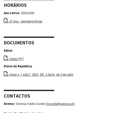
HORÁRIOS
Ano Letivo:
2025/2026
2º Ano - Semestre Ímpar
DOCUMENTOS
Edital
Edital [PT]
Diário da República
Aviso n .º 12617_2023_DR_2 Serie_de 3 de julho
CONTACTOS
Diretor:
Antónia Fialho Conde [
mconde@uevora.pt
]