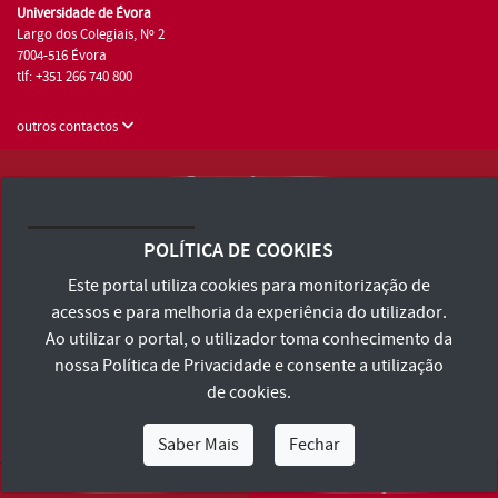
Universidade de Évora
Largo dos Colegiais, Nº 2
7004-516 Évora
tlf: +351 266 740 800
outros contactos
Universidade de Évora © 2026
Consulte os Termos e Condições e Política de Privacidade
POLÍTICA DE COOKIES
Declaração de Acessibilidade
Este portal utiliza cookies para monitorização de
acessos e para melhoria da experiência do utilizador.
Ao utilizar o portal, o utilizador toma conhecimento da
nossa
Política de Privacidade
e consente a utilização
de cookies.
Saber Mais
Fechar
Eu Sou
Eu Quero