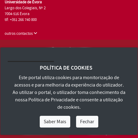
Universidade de Évora
Largo dos Colegiais, Nº 2
7004-516 Évora
tlf: +351 266 740 800
outros contactos
Universidade de Évora © 2026
Consulte os Termos e Condições e Política de Privacidade
POLÍTICA DE COOKIES
Declaração de Acessibilidade
Este portal utiliza cookies para monitorização de
acessos e para melhoria da experiência do utilizador.
Ao utilizar o portal, o utilizador toma conhecimento da
nossa
Política de Privacidade
e consente a utilização
de cookies.
Saber Mais
Fechar
Eu Sou
Eu Quero