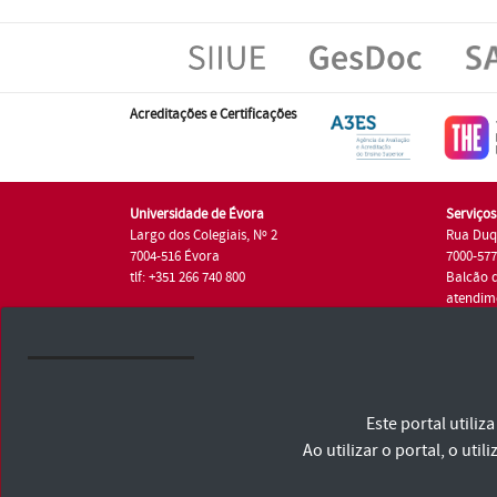
Acreditações e Certificações
Universidade de Évora
Serviço
Largo dos Colegiais, Nº 2
Rua Duq
7004-516 Évora
7000-57
tlf: +351 266 740 800
Balcão 
atendim
tlf.: +35
Universidade de Évora © 2026
Este portal utili
Consulte os Termos e Condições e Política de Privacidade
Declaração de Acessibilidade
Ao utilizar o portal, o u