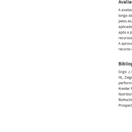
Avali
A avali
longo da
pelos al
aplicad
após a p
recursos
A aprova
recurso 
Biblio
Grgic J,
HL, Zieg
performa
Kreider 
Nutritio
Rothschi
Prospect