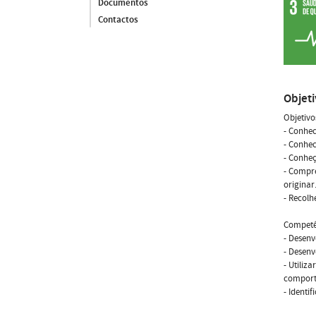
Documentos
Contactos
Objet
Objetivo
- Conhec
- Conhec
- Conheç
- Compre
originar
- Recolh
Competê
- Desen
- Desenv
- Utiliz
comport
- Identi