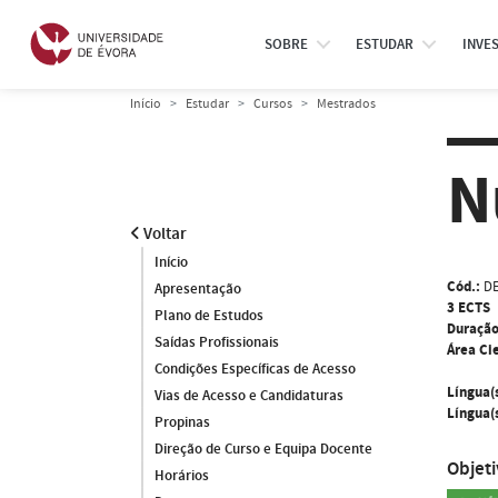
SOBRE
ESTUDAR
INVE
Início
Estudar
Cursos
Mestrados
N
Voltar
Início
Cód.:
D
Apresentação
3 ECTS
Plano de Estudos
Duração
Saídas Profissionais
Área Cie
Condições Específicas de Acesso
Língua(
Vias de Acesso e Candidaturas
Língua(s
Propinas
Direção de Curso e Equipa Docente
Objet
Horários