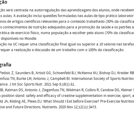
ação
ação será centrada na autorregulação das aprendizagens dos alunos, onde receb
s aulas. A avaliação inclui questões formuladas nas aulas de tipo prático laborator
unos de artigos científicos relevantes para o conteúdo trabalhado (30% da classifi
os conhecimentos de nutrição adequados para a promoção da saúde e os patrões a
rática de exercício físico, numa população a escolher pelo aluno (70% da classific
 disponíveis no Moodle.
ção na UC requer uma classificação final igual ou superior a 10 valores nas tarefa
requer a realização e discussão de um trabalho com o 100% da classificação.
grafia
 Pedisic Z, Saunders B, Artioli GG, Schoenfeld BJ, McKenna MJ, Bishop DJ, Kreider 
enfuss TN, Burke LM, Antonio J, Campbell BI. International Society of Sports Nutrit
nce. J Int Soc Sports Nutr. 2021 Sep 9;18(1):61.
RB, Kalman DS, Antonio J, Ziegenfuss TN, Wildman R, Collins R, Candow DG, Kleiner 
n position stand: safety and efficacy of creatine supplementation in exercise, sport, 
ld JA, Kilding AE, Plews DJ. What Should I Eat before Exercise? Pre-Exercise Nutrit
ive and Future Directions. Nutrients. 2020 Nov 12;12(11):3473.