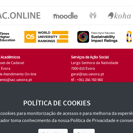
s Académicos
Serviços de Ação Social
ues de Cadaval
Largo Senhora da Natividade
7 Évora
7000-810 Évora
de Atendimento On-line
geral@sas.uevora.pt
ento@sac.uevora.pt
tlf.: +351 266 760 960
1 266 760 220
POLÍTICA DE COOKIES
za cookies para monitorização de acessos e para melhoria da experiên
tilizador toma conhecimento da nossa
Política de Privacidade
e consen