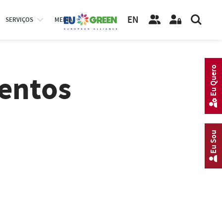
EN
SERVIÇOS
MEDIA
Eu Quero
entos
Eu Sou