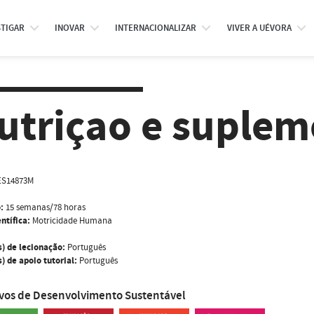
STIGAR
INOVAR
INTERNACIONALIZAR
VIVER A UÉVORA
utriçao e suplem
ES14873M
:
15 semanas/78 horas
ntífica:
Motricidade Humana
s) de lecionação:
Português
) de apoio tutorial:
Português
ivos de Desenvolvimento Sustentável