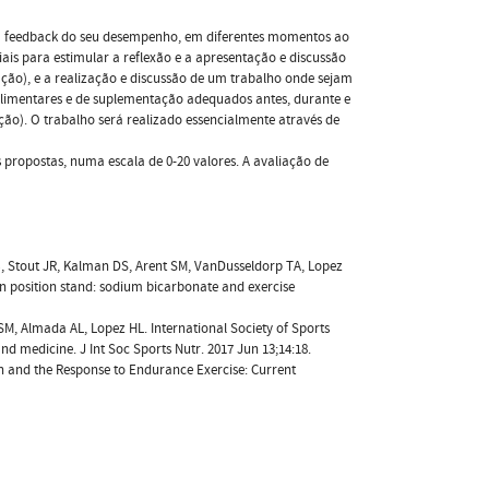
em feedback do seu desempenho, em diferentes momentos ao
iais para estimular a reflexão e a apresentação e discussão
cação), e a realização e discussão de um trabalho onde sejam
limentares e de suplementação adequados antes, durante e
ação). O trabalho será realizado essencialmente através de
s propostas, numa escala de 0-20 valores. A avaliação de
RB, Stout JR, Kalman DS, Arent SM, VanDusseldorp TA, Lopez
ion position stand: sodium bicarbonate and exercise
SM, Almada AL, Lopez HL. International Society of Sports
and medicine. J Int Soc Sports Nutr. 2017 Jun 13;14:18.
ion and the Response to Endurance Exercise: Current