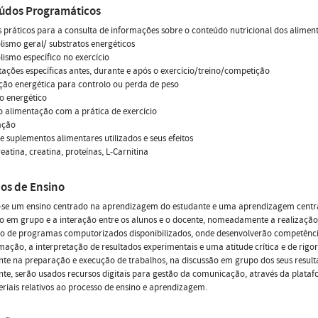
údos Programáticos
s práticos para a consulta de informações sobre o conteúdo nutricional dos alimen
lismo geral/ substratos energéticos
lismo específico no exercício
tações específicas antes, durante e após o exercício/treino/competição
ção energética para controlo ou perda de peso
o energético
o alimentação com a prática de exercício
ação
de suplementos alimentares utilizados e seus efeitos
reatina, creatina, proteínas, L-Carnitina
os de Ensino
-se um ensino centrado na aprendizagem do estudante e uma aprendizagem centrad
o em grupo e a interação entre os alunos e o docente, nomeadamente a realização d
ão de programas computorizados disponibilizados, onde desenvolverão competência
mação, a interpretação de resultados experimentais e uma atitude crítica e de rigor
te na preparação e execução de trabalhos, na discussão em grupo dos seus resultad
te, serão usados recursos digitais para gestão da comunicação, através da plataf
riais relativos ao processo de ensino e aprendizagem.