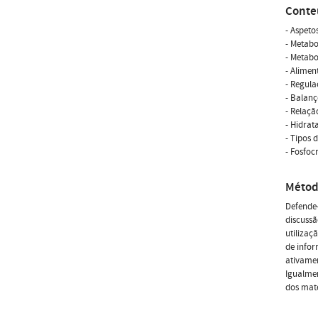
Conte
- Aspeto
- Metabo
- Metabo
- Alimen
- Regula
- Balanç
- Relaçã
- Hidrat
- Tipos 
- Fosfoc
Métod
Defende
discussã
utilizaç
de infor
ativamen
Igualmen
dos mate