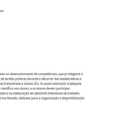
tos
a no desenvolvimento de competências, que privilegiará a
e tarefas práticas durante o decorrer das sessões letivas e
s transversais a outras UCs. As aulas valorizam a pesquisa
 científico nos alunos, e os alunos devem participar
os e na elaboração de relatórios individuais de trabalho.
orma Moodle, utilizada para a organização e disponibilização