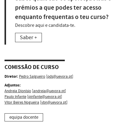
prémios a que podes ter acesso
enquanto frequentas o teu curso?
Descobre aqui e candidata-te.
Saber +
COMISSÃO DE CURSO
Diretor:
Pedro Salgueiro
[
pds@uevora.pt
]
Adjuntos:
Andreia Dionísio
[
andreia@uevora.pt
]
Paulo Infante
[
pinfante@uevora.pt
]
Vítor Beires Nogueira
[
vbn@uevora.pt
]
equipa docente