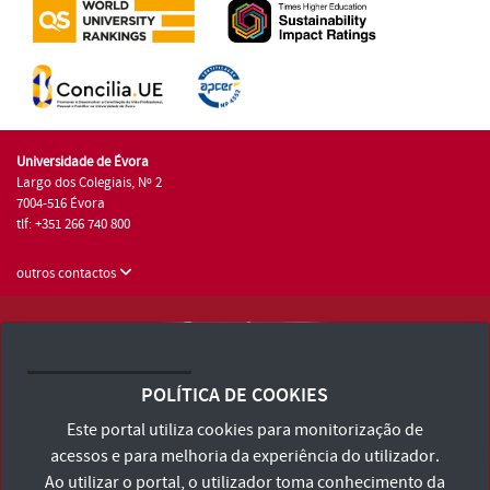
Universidade de Évora
Largo dos Colegiais, Nº 2
7004-516 Évora
tlf: +351 266 740 800
outros contactos
Universidade de Évora © 2026
Consulte os Termos e Condições e Política de Privacidade
POLÍTICA DE COOKIES
Declaração de Acessibilidade
Este portal utiliza cookies para monitorização de
acessos e para melhoria da experiência do utilizador.
Ao utilizar o portal, o utilizador toma conhecimento da